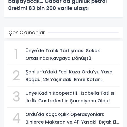
başlayacak... Gabar’da günlük petrol
üretimi 83 bin 200 varile ulaştı
Çok Okunanlar
1
Ünye'de Trafik Tartışması Sokak
Ortasında Kavgaya Dönüştü
2
Şanlıurfa'daki Feci Kaza Ordu'yu Yasa
Boğdu: 29 Yaşındaki Emre Kotan
Yaşamını Yitirdi
3
Ünye Kadın Kooperatifi, İzabella Tatlısı
İle İlk Gastrofest'in Şampiyonu Oldu!
4
Ordu'da Kaçakçılık Operasyonları:
Binlerce Makaron ve 411 Yasaklı Bıçak Ele