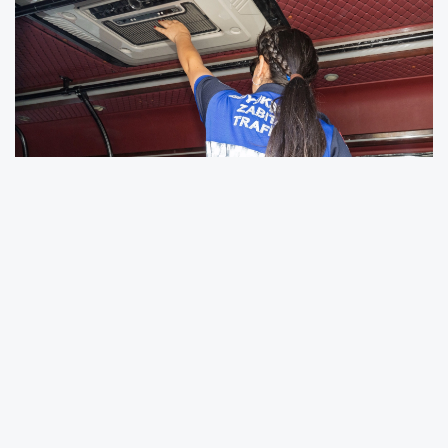
İzmir Büyükşehir Belediyesi Zabıta ekiplerinin
ticari araçlara yönelik klima denetimlerinde ilk
20 dakikada 30 sürücüye işlem yapıldı. Son bir
yılda 44 bin 232 aracın denetlendiği kentte,
klima açmayan sürücülere 3 bin 705 lira idari