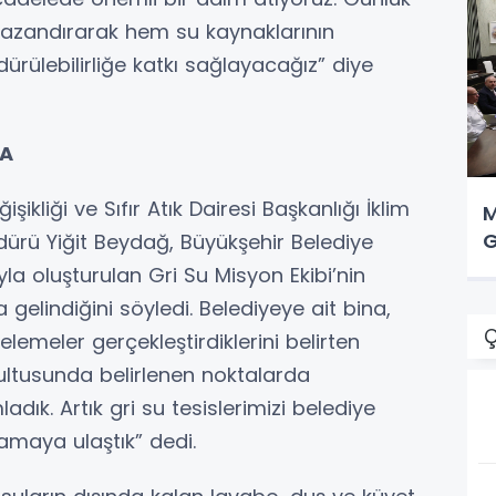
 kazandırarak hem su kaynaklarının
ülebilirliğe katkı sağlayacağız” diye
MA
şikliği ve Sıfır Atık Dairesi Başkanlığı İklim
M
G
dürü Yiğit Beydağ, Büyükşehir Belediye
yla oluşturulan Gri Su Misyon Ekibi’nin
elindiğini söyledi. Belediyeye ait bina,
Ç
lemeler gerçekleştirdiklerini belirten
ultusunda belirlenen noktalarda
dık. Artık gri su tesislerimizi belediye
amaya ulaştık” dedi.