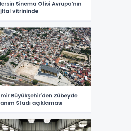
ersin Sinema Ofisi Avrupa’nın
jital vitrininde
zmir Büyükşehir'den Zübeyde
anım Stadı açıklaması