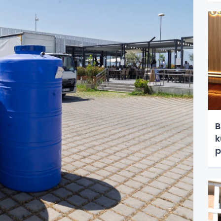
B
k
p