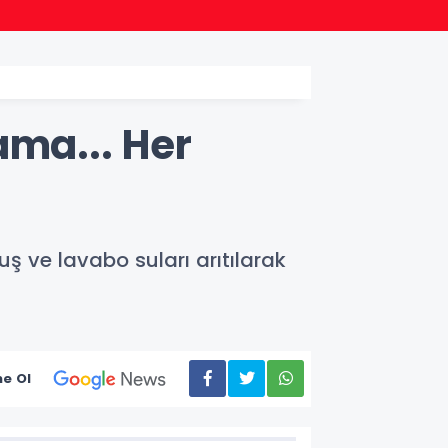
10:09
MGK bu
ama... Her
uş ve lavabo suları arıtılarak
e Ol