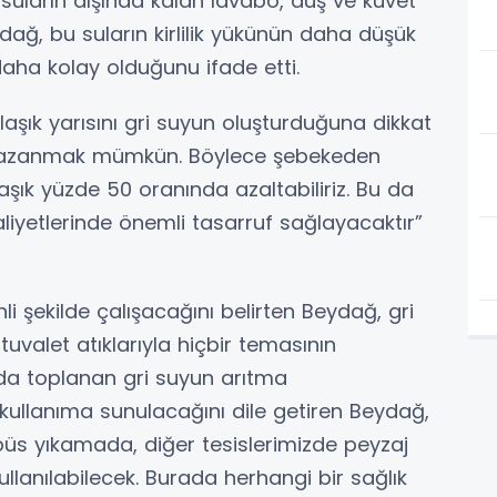
 suların dışında kalan lavabo, duş ve küvet
dağ, bu suların kirlilik yükünün daha düşük
daha kolay olduğunu ifade etti.
klaşık yarısını gri suyun oluşturduğuna dikkat
 kazanmak mümkün. Böylece şebekeden
aşık yüzde 50 oranında azaltabiliriz. Bu da
yetlerinde önemli tasarruf sağlayacaktır”
 şekilde çalışacağını belirten Beydağ, gri
tuvalet atıklarıyla hiçbir temasının
rda toplanan gri suyun arıtma
 kullanıma sunulacağını dile getiren Beydağ,
obüs yıkamada, diğer tesislerimizde peyzaj
llanılabilecek. Burada herhangi bir sağlık