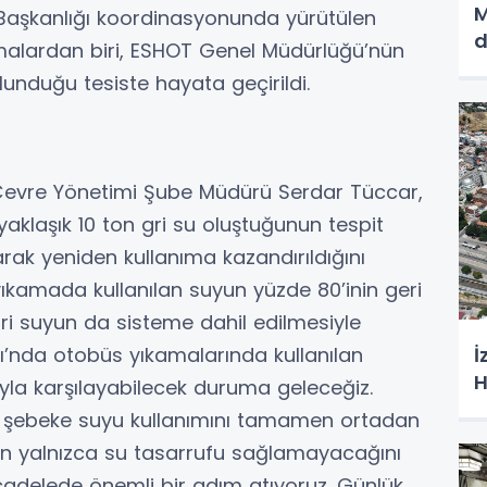
M
esi Başkanlığı koordinasyonunda yürütülen
d
malardan biri, ESHOT Genel Müdürlüğü’nün
lunduğu tesiste hayata geçirildi.
Çevre Yönetimi Şube Müdürü Serdar Tüccar,
aklaşık 10 ton gri su oluştuğunun tespit
larak yeniden kullanıma kazandırıldığını
ıkamada kullanılan suyun yüzde 80’inin geri
Gri suyun da sisteme dahil edilmesiyle
jı’nda otobüs yıkamalarında kullanılan
İ
H
yla karşılayabilecek duruma geleceğiz.
 şebeke suyu kullanımını tamamen ortadan
nın yalnızca su tasarrufu sağlamayacağını
cadelede önemli bir adım atıyoruz. Günlük