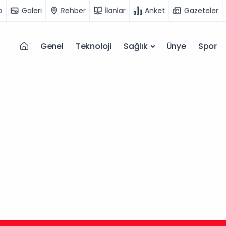
o
Galeri
Rehber
İlanlar
Anket
Gazeteler
Genel
Teknoloji
Sağlık
Ünye
Spor