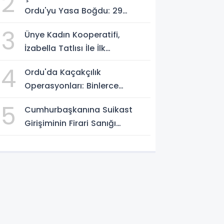
2
Ordu'yu Yasa Boğdu: 29
Yaşındaki Emre Kotan
3
Ünye Kadın Kooperatifi,
Yaşamını Yitirdi
İzabella Tatlısı İle İlk
Gastrofest'in Şampiyonu
4
Ordu'da Kaçakçılık
Oldu!
Operasyonları: Binlerce
Makaron ve 411 Yasaklı Bıçak
5
Cumhurbaşkanına Suikast
Ele Geçirildi
Girişiminin Firari Sanığı
Yakalandı