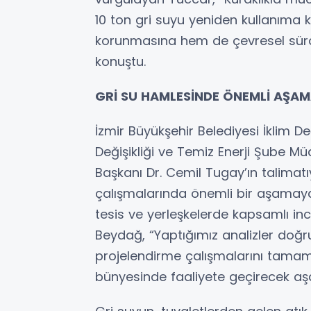
10 ton gri suyu yeniden kullanıma
korunmasına hem de çevresel sürdür
konuştu.
GRİ SU HAMLESİNDE ÖNEMLİ AŞA
İzmir Büyükşehir Belediyesi İklim Deği
Değişikliği ve Temiz Enerji Şube Mü
Başkanı Dr. Cemil Tugay’ın talimatı
çalışmalarında önemli bir aşamaya g
tesis ve yerleşkelerde kapsamlı ince
Beydağ, “Yaptığımız analizler doğr
projelendirme çalışmalarını tamamla
bünyesinde faaliyete geçirecek aş