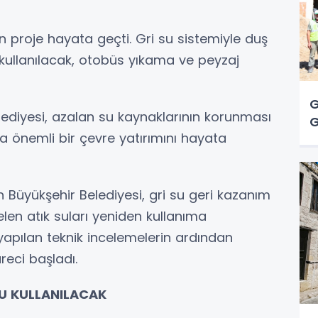
en proje hayata geçti. Gri su sistemiyle duş
 kullanılacak, otobüs yıkama ve peyzaj
G
lediyesi, azalan su kaynaklarının korunması
G
 önemli bir çevre yatırımını hayata
en Büyükşehir Belediyesi, gri su geri kazanım
len atık suları yeniden kullanıma
 yapılan teknik incelemelerin ardından
eci başladı.
SU KULLANILACAK