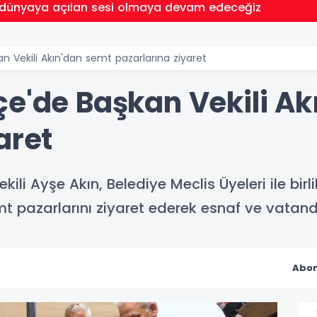
'in dünyaya açılan sesi olmaya devam edeceğiz
n Vekili Akın'dan semt pazarlarına ziyaret
çe'de Başkan Vekili A
aret
li Ayşe Akın, Belediye Meclis Üyeleri ile bir
t pazarlarını ziyaret ederek esnaf ve vatand
Abon