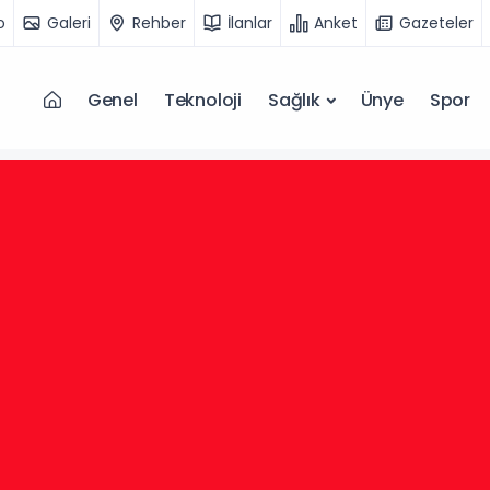
o
Galeri
Rehber
İlanlar
Anket
Gazeteler
Genel
Teknoloji
Sağlık
Ünye
Spor