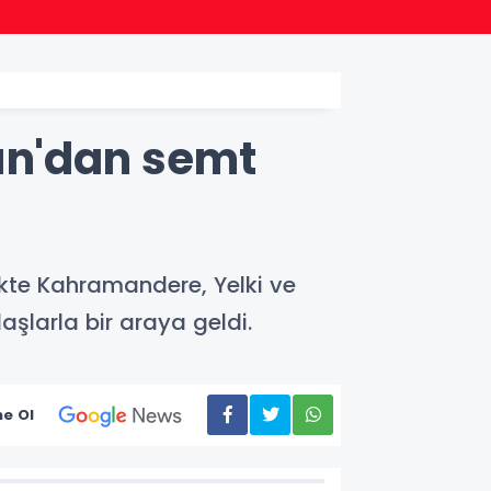
17:22
Bursa 
kın'dan semt
likte Kahramandere, Yelki ve
aşlarla bir araya geldi.
e Ol