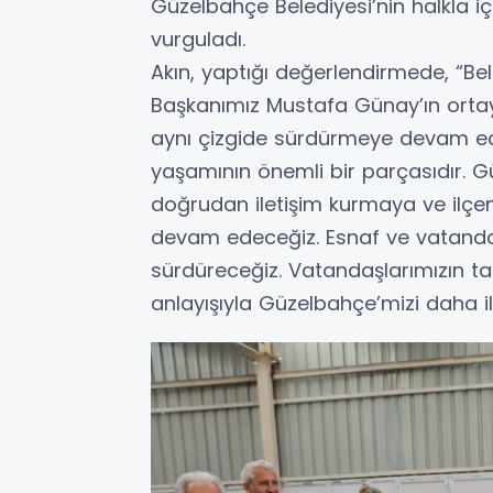
Güzelbahçe Belediyesi’nin halkla iç
vurguladı.
Akın, yaptığı değerlendirmede, “Bele
Başkanımız Mustafa Günay’ın ortaya
aynı çizgide sürdürmeye devam ed
yaşamının önemli bir parçasıdır. G
doğrudan iletişim kurmaya ve ilçen
devam edeceğiz. Esnaf ve vatandaş
sürdüreceğiz. Vatandaşlarımızın tal
anlayışıyla Güzelbahçe’mizi daha il