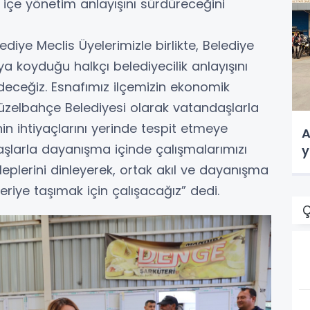
 içe yönetim anlayışını sürdüreceğini
diye Meclis Üyelerimizle birlikte, Belediye
 koyduğu halkçı belediyecilik anlayışını
eceğiz. Esnafımız ilçemizin ekonomik
üzelbahçe Belediyesi olarak vatandaşlarla
in ihtiyaçlarını yerinde tespit etmeye
A
larla dayanışma içinde çalışmalarımızı
y
eplerini dinleyerek, ortak akıl ve dayanışma
eriye taşımak için çalışacağız” dedi.
Ç