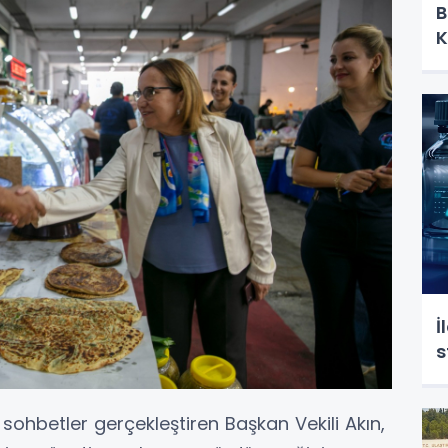
B
K
İ
s
sohbetler gerçekleştiren Başkan Vekili Akın,