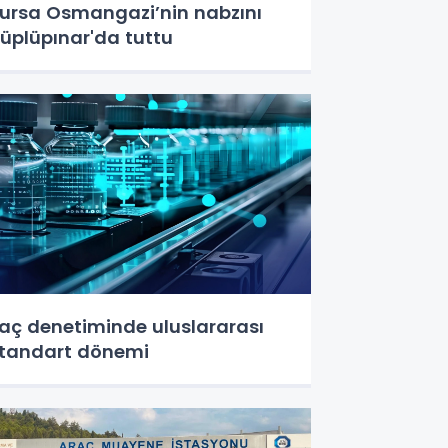
ursa Osmangazi’nin nabzını
üplüpınar'da tuttu
laç denetiminde uluslararası
tandart dönemi