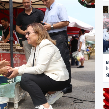
B
i
g