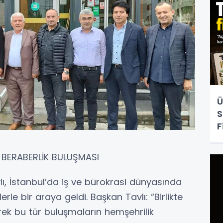
Ü
S
F
E BERABERLİK BULUŞMASI
ı, İstanbul’da iş ve bürokrasi dünyasında
rle bir araya geldi. Başkan Tavlı: “Birlikte
erek bu tür buluşmaların hemşehrilik