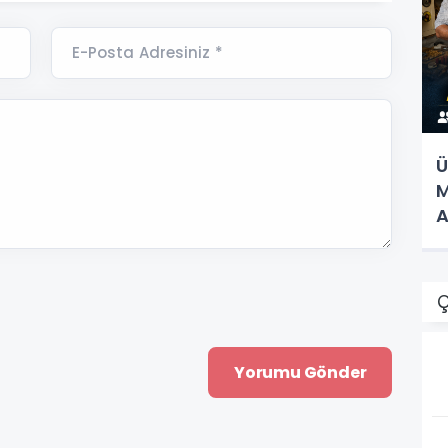
E-Posta Adresiniz *
Ü
M
A
Ç