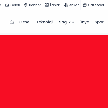
o
Galeri
Rehber
İlanlar
Anket
Gazeteler
Genel
Teknoloji
Sağlık
Ünye
Spor