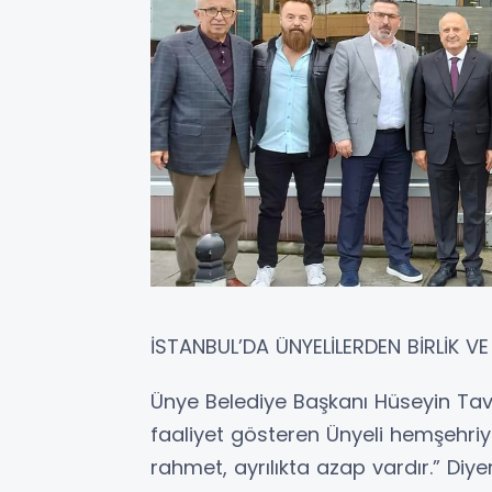
İSTANBUL’DA ÜNYELİLERDEN BİRLİK V
Ünye Belediye Başkanı Hüseyin Tavl
faaliyet gösteren Ünyeli hemşehriyle
rahmet, ayrılıkta azap vardır.” Diy