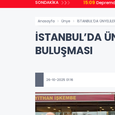
15:09
SONDAKİKA
Depremde
Anasayfa
Ünye
İSTANBUL’DA ÜNYELİLE
İSTANBUL’DA ÜN
BULUŞMASI
26-10-2025 01:16