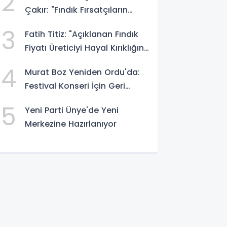
2
Çakır: "Fındık Fırsatçıların
Elinde Kalmasın"
3
Fatih Titiz: "Açıklanan Fındık
Fiyatı Üreticiyi Hayal Kırıklığına
Uğrattı"
4
Murat Boz Yeniden Ordu'da:
Festival Konseri İçin Geri
Sayım Başladı
5
Yeni Parti Ünye'de Yeni
Merkezine Hazırlanıyor