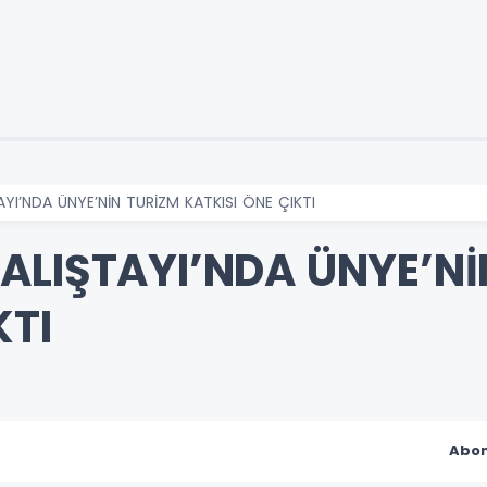
YI’NDA ÜNYE’NİN TURİZM KATKISI ÖNE ÇIKTI
ALIŞTAYI’NDA ÜNYE’Nİ
KTI
Abon