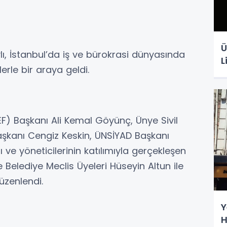
Ü
ı, İstanbul’da iş ve bürokrasi dünyasında
L
erle bir araya geldi.
) Başkanı Ali Kemal Göyünç, Ünye Sivil
şkanı Cengiz Keskin, ÜNSİYAD Başkanı
ve yöneticilerinin katılımıyla gerçekleşen
 Belediye Meclis Üyeleri Hüseyin Altun ile
üzenlendi.
Y
H