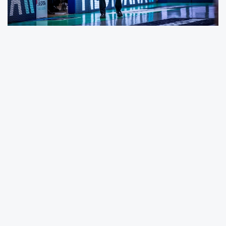
TOFAŞ Basketbol A Takım Baş Antrenörü
Murat Hüseyin Yılmaz ile 2026-2027 sezonu
öncesinde yolların ayrıldığını kamuoyunun
bilgisine sundu. Kulüpten yapılan açıklamada
şu ifadelere yer verildi: "Kulübümüzde 7 yıl
oyuncu ve toplamda 18 yıl antrenörlük
görevinde bulunan Koçumuz Murat Hüseyin
Yılmaz, 2025-2026 sezonu içerisinde
Başantrenörlük görevine getirilmiş, Şubat
2026'dan itibaren sezonun son 13 maçında A
Takımımızın başında değerli katkılar
sunmuştur. Antrenörümüz Murat Hüseyin