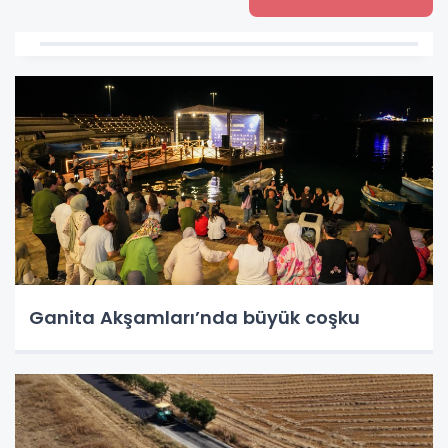
Ganita Akşamları’nda büyük coşku