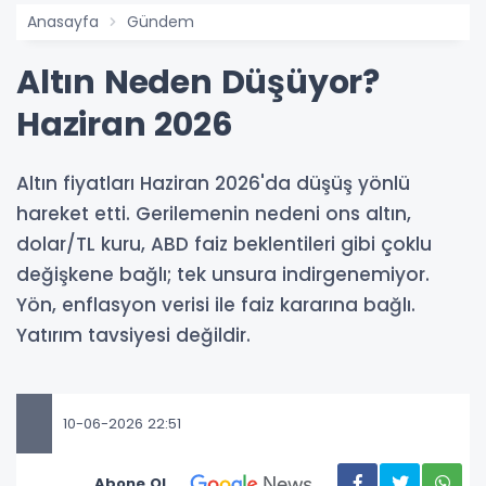
Anasayfa
Gündem
Altın Neden Düşüyor?
Haziran 2026
Altın fiyatları Haziran 2026'da düşüş yönlü
hareket etti. Gerilemenin nedeni ons altın,
dolar/TL kuru, ABD faiz beklentileri gibi çoklu
değişkene bağlı; tek unsura indirgenemiyor.
Yön, enflasyon verisi ile faiz kararına bağlı.
Yatırım tavsiyesi değildir.
10-06-2026 22:51
Abone Ol