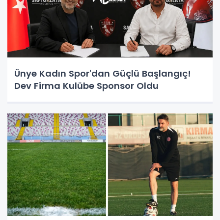
Ünye Kadın Spor'dan Güçlü Başlangıç!
Dev Firma Kulübe Sponsor Oldu