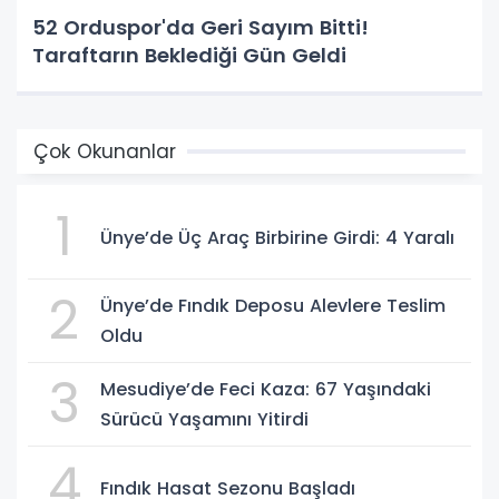
52 Orduspor'da Geri Sayım Bitti!
Taraftarın Beklediği Gün Geldi
Çok Okunanlar
1
Ünye’de Üç Araç Birbirine Girdi: 4 Yaralı
2
Ünye’de Fındık Deposu Alevlere Teslim
Oldu
3
Mesudiye’de Feci Kaza: 67 Yaşındaki
Sürücü Yaşamını Yitirdi
4
Fındık Hasat Sezonu Başladı