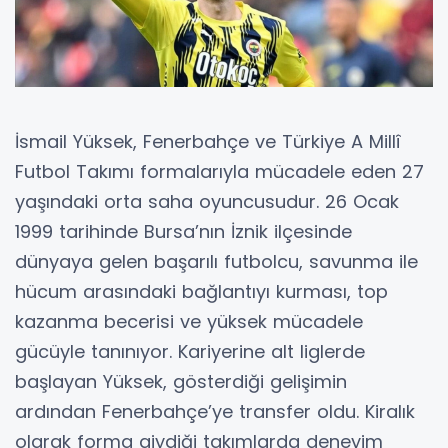
İsmail Yüksek, Fenerbahçe ve Türkiye A Millî
Futbol Takımı formalarıyla mücadele eden 27
yaşındaki orta saha oyuncusudur. 26 Ocak
1999 tarihinde Bursa’nın İznik ilçesinde
dünyaya gelen başarılı futbolcu, savunma ile
hücum arasındaki bağlantıyı kurması, top
kazanma becerisi ve yüksek mücadele
gücüyle tanınıyor. Kariyerine alt liglerde
başlayan Yüksek, gösterdiği gelişimin
ardından Fenerbahçe’ye transfer oldu. Kiralık
olarak forma giydiği takımlarda deneyim