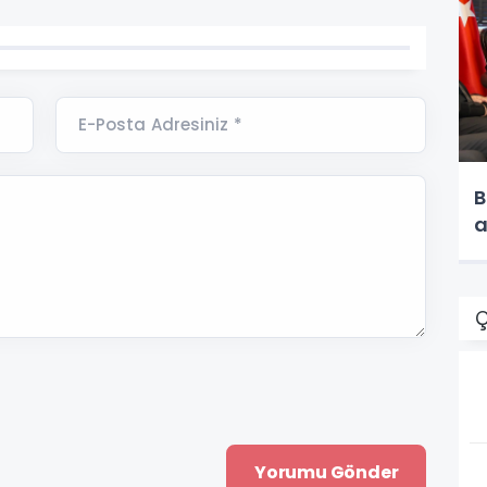
E-Posta Adresiniz *
B
a
Ç