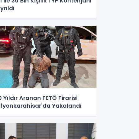
1 İle 30 Bin Kişilik TYP Kontenjanı
yrıldı
0 Yıldır Aranan FETÖ Firarisi
fyonkarahisar'da Yakalandı