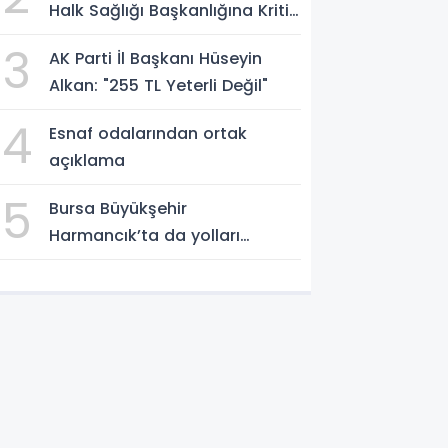
Halk Sağlığı Başkanlığına Kritik
Atama
3
AK Parti İl Başkanı Hüseyin
Alkan: "255 TL Yeterli Değil"
4
Esnaf odalarından ortak
açıklama
5
Bursa Büyükşehir
Harmancık’ta da yolları
yeniliyor