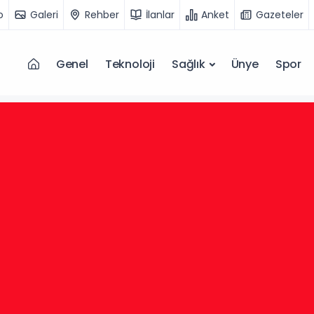
o
Galeri
Rehber
İlanlar
Anket
Gazeteler
Genel
Teknoloji
Sağlık
Ünye
Spor