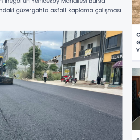
an İnegöl’ün Yeniceköy Mahallesi Bursa
ndaki güzergahta asfalt kaplama çalışması
C
G
Y