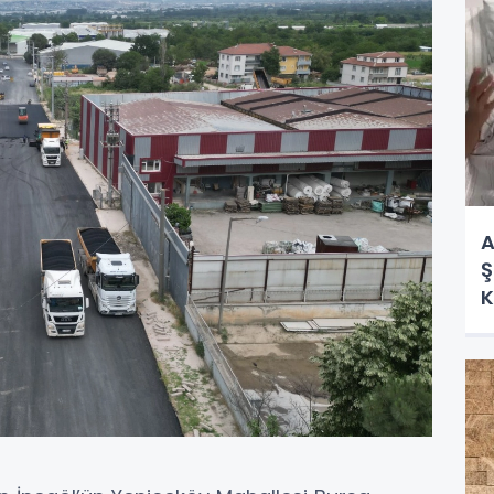
A
Ş
K