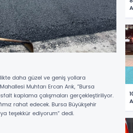
8
A
ikte daha güzel ve geniş yollara
Mahallesi Muhtarı Ercan Arık, ”Bursa
1
alt kaplama çalışmaları gerçekleştiriliyor.
A
ımız rahat edecek. Bursa Büyükşehir
a’ya teşekkür ediyorum” dedi.