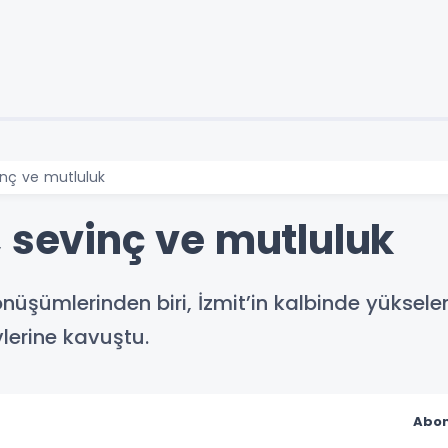
inç ve mutluluk
, sevinç ve mutluluk
önüşümlerinden biri, İzmit’in kalbinde yükse
vlerine kavuştu.
Abon