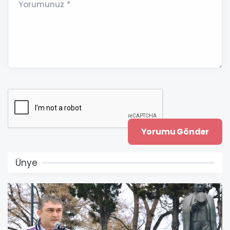
Yorumunuz *
Ünye