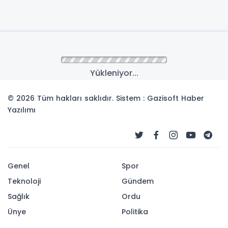
Anasayfa
Ünye
Ünye'de Kur'an Kursu
Öğrencilerine Hijyen ve
Ergen Sağlığı Eğitimi
Ünye İlçe Sağlık Müdürlüğü tarafından, Ünye İlçe
Müftülüğüne bağlı Çınarlık Mahallesi’nde
bulunan Merkez Yatılı Kız Kur’an Kursu
öğrencilerine yönelik bilgilendirici bir eğitim
semineri düzenlendi.