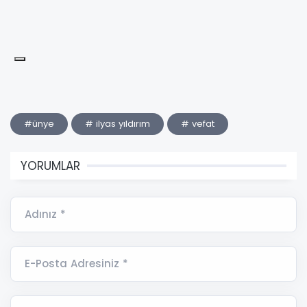
#ünye
# ilyas yıldırım
# vefat
YORUMLAR
Adınız *
E-Posta Adresiniz *