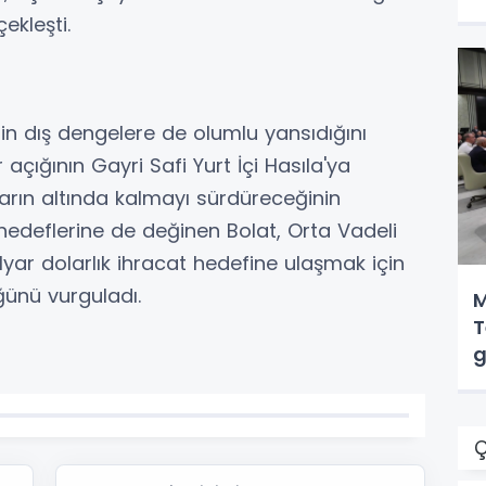
ekleşti.
rin dış dengelere de olumlu yansıdığını
r açığının Gayri Safi Yurt İçi Hasıla'ya
arın altında kalmayı sürdüreceğinin
 hedeflerine de değinen Bolat, Orta Vadeli
ar dolarlık ihracat hedefine ulaşmak için
üğünü vurguladı.
M
T
g
Ç