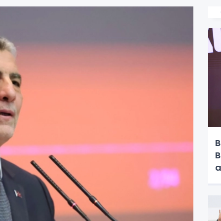
B
B
a