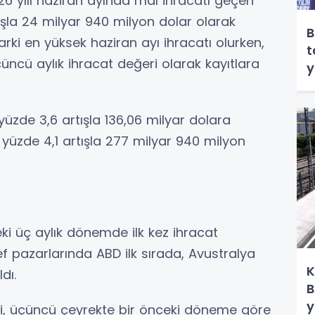
026 yılı haziran ayında mal ihracatı geçen
tışla 24 milyar 940 milyon dolar olarak
B
rki en yüksek haziran ayı ihracatı olurken,
t
ncü aylık ihracat değeri olarak kayıtlara
y
yüzde 3,6 artışla 136,06 milyar dolara
e yüzde 4,1 artışla 277 milyar 940 milyon
i üç aylık dönemde ilk kez ihracat
 pazarlarında ABD ilk sırada, Avustralya
K
dı.
B
y
si, üçüncü çeyrekte bir önceki döneme göre