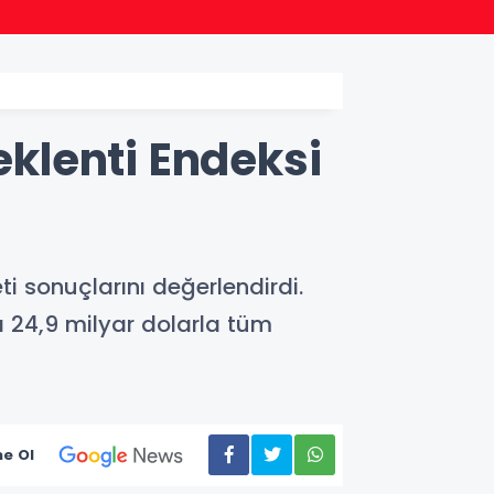
20:52
MGK'd
eklenti Endeksi
i sonuçlarını değerlendirdi.
da 24,9 milyar dolarla tüm
e Ol