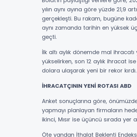
Bolat'ın paylaştığı verilere göre, 2
yılın aynı ayına göre yüzde 21,9 ar
gerçekleşti. Bu rakam, bugüne kada
aynı zamanda tarihin en yüksek üçü
geçti.
İlk altı aylık dönemde mal ihracatı 
yükselirken, son 12 aylık ihracat is
dolara ulaşarak yeni bir rekor kırdı.
İHRACATÇININ YENİ ROTASI ABD
Anket sonuçlarına göre, önümüzdek
yapmayı planlayan firmaların hedef
ikinci, Mısır ise üçüncü sırada yer al
Öte yandan İthalat Beklenti Endek