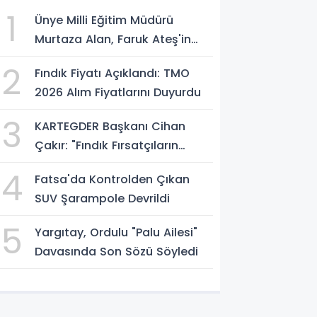
1
Ünye Milli Eğitim Müdürü
Murtaza Alan, Faruk Ateş'in
Atölyesini İnceledi
2
Fındık Fiyatı Açıklandı: TMO
2026 Alım Fiyatlarını Duyurdu
3
KARTEGDER Başkanı Cihan
Çakır: "Fındık Fırsatçıların
Elinde Kalmasın"
4
Fatsa'da Kontrolden Çıkan
SUV Şarampole Devrildi
5
Yargıtay, Ordulu "Palu Ailesi"
Davasında Son Sözü Söyledi