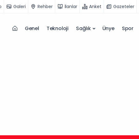
o
Galeri
Rehber
İlanlar
Anket
Gazeteler
Genel
Teknoloji
Sağlık
Ünye
Spor