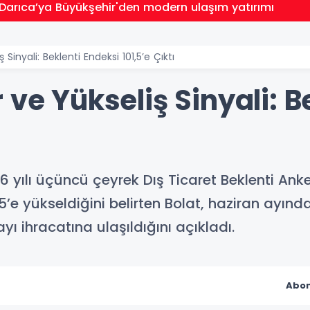
 Darıca’ya Büyükşehir'den modern ulaşım yatırımı
Sinyali: Beklenti Endeksi 101,5’e Çıktı
 ve Yükseliş Sinyali: B
 yılı üçüncü çeyrek Dış Ticaret Beklenti Anket
,5’e yükseldiğini belirten Bolat, haziran ayın
ı ihracatına ulaşıldığını açıkladı.
Abon