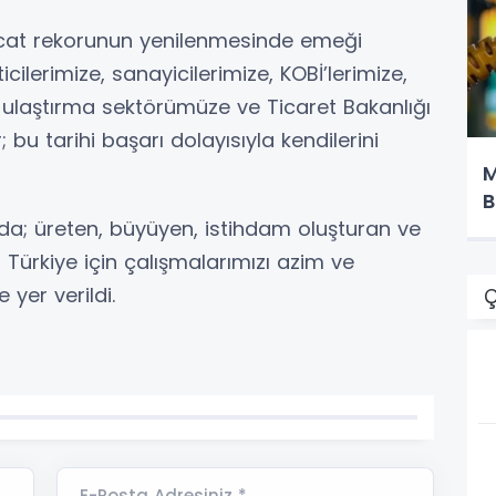
acat rekorunun yenilenmesinde emeği
cilerimize, sanayicilerimize, KOBİ’lerimize,
tik ulaştırma sektörümüze ve Ticaret Bakanlığı
 bu tarihi başarı dolayısıyla kendilerini
M
B
nda; üreten, büyüyen, istihdam oluşturan ve
Türkiye için çalışmalarımızı azim ve
e yer verildi.
Ç
E-Posta Adresiniz *