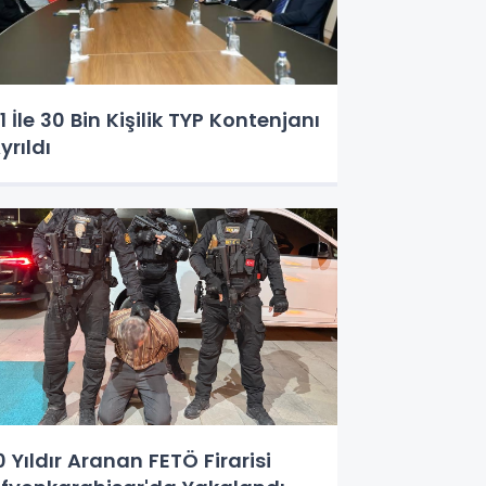
1 İle 30 Bin Kişilik TYP Kontenjanı
yrıldı
0 Yıldır Aranan FETÖ Firarisi