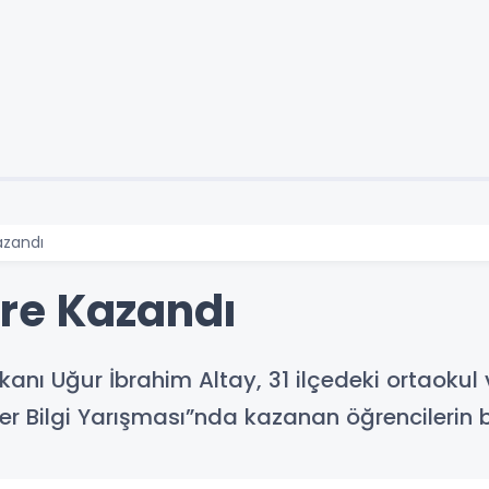
azandı
re Kazandı
nı Uğur İbrahim Altay, 31 ilçedeki ortaokul v
er Bilgi Yarışması”nda kazanan öğrencilerin b