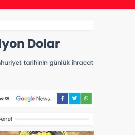
09:09
Siyas
lyon Dolar
huriyet tarihinin günlük ihracat
e Ol
enel