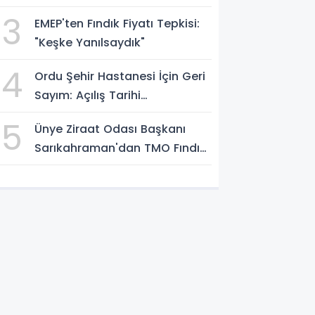
3
EMEP'ten Fındık Fiyatı Tepkisi:
"Keşke Yanılsaydık"
4
Ordu Şehir Hastanesi İçin Geri
Sayım: Açılış Tarihi
Konuşuluyor
5
Ünye Ziraat Odası Başkanı
Sarıkahraman'dan TMO Fındık
Fiyatına Tepki