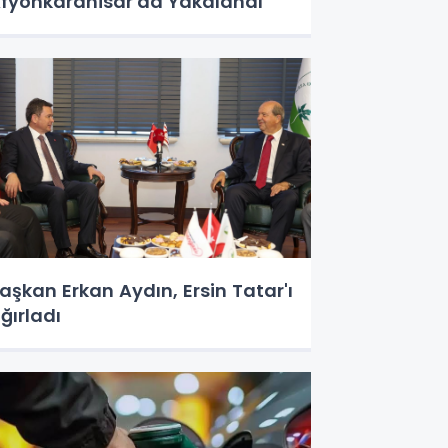
fyonkarahisar'da Yakalandı
aşkan Erkan Aydın, Ersin Tatar'ı
ğırladı