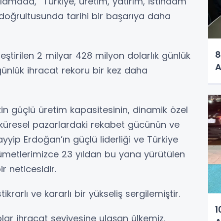
lamada, “Türkiye, üretim, yatırım, istihdam
doğrultusunda tarihi bir başarıya daha
8
tirilen 2 milyar 428 milyon dolarlık günlük
A
günlük ihracat rekoru bir kez daha
izin güçlü üretim kapasitesinin, dinamik özel
n küresel pazarlardaki rekabet gücünün ve
ip Erdoğan’ın güçlü liderliği ve Türkiye
ümetlerimizce 23 yıldan bu yana yürütülen
r neticesidir.
tikrarlı ve kararlı bir yükseliş sergilemiştir.
1
 dolar ihracat seviyesine ulaşan ülkemiz,