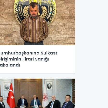
umhurbaşkanına Suikast
irişiminin Firari Sanığı
akalandı