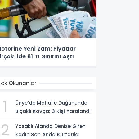
otorine Yeni Zam: Fiyatlar
irçok İlde 81 TL Sınırını Aştı
ok Okunanlar
1
Ünye’de Mahalle Düğününde
Bıçaklı Kavga: 3 Kişi Yaralandı
2
Yasaklı Alanda Denize Giren
Kadın Son Anda Kurtarıldı