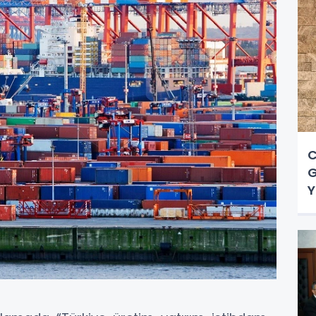
C
G
Y