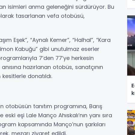
kan isimleri anma geleneğini sürdürüyor. Bu
larak tasarlanan vefa otobüsü,
ım Eşek”, “Aynalı Kemer”, “Halhal”, “Kara
Limon Kabuğu” gibi unutulmaz eserler
programlarıyla 7’den 77’ye herkesin
 anısına hazırlanan otobüs, sanatçının
kesitlerle donatıldı.
E
k
n otobüsün tanıtım programına, Barış
ski eşi Lale Manço Ahıskalı’nın yanı sıra
 Program kapsamında Manço’nun şarkıları
rek, mezarı ziyaret edildi.