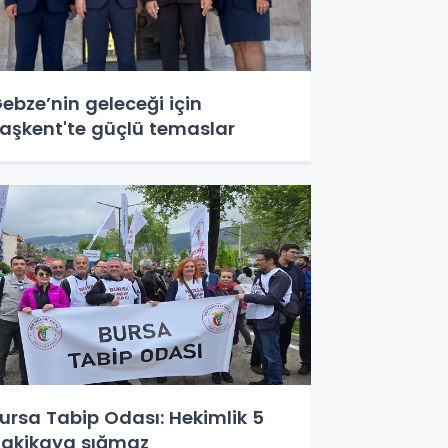
ebze’nin geleceği için
aşkent'te güçlü temaslar
ursa Tabip Odası: Hekimlik 5
akikaya sığmaz