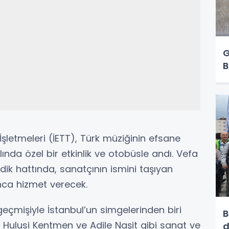
G
B
İşletmeleri (İETT), Türk müziğinin efsane
lında özel bir etkinlik ve otobüsle andı. Vefa
ik hattında, sanatçının ismini taşıyan
ca hizmet verecek.
ü geçmişiyle İstanbul’un simgelerinden biri
B
r, Hulusi Kentmen ve Adile Naşit gibi sanat ve
d