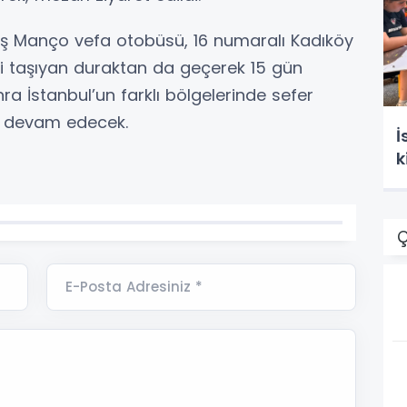
arış Manço vefa otobüsü, 16 numaralı Kadıköy
ni taşıyan duraktan da geçerek 15 gün
 İstanbul’un farklı bölgelerinde sefer
a devam edecek.
İ
k
Ç
E-Posta Adresiniz *