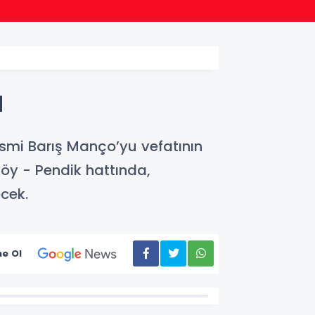
18:23
İstanb
ü
 ismi Barış Manço’yu vefatının
köy - Pendik hattında,
cek.
e Ol