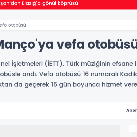
eşan’dan Elazığ'a gönül köprüsü
vefa otobüsü
 Manço'ya vefa otobüs
nel İşletmeleri (İETT), Türk müziğinin efsane
e otobüsle andı. Vefa otobüsü 16 numaralı Kadı
aktan da geçerek 15 gün boyunca hizmet vere
Abon