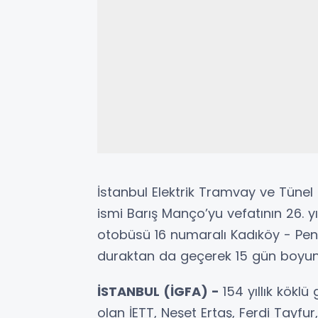
İstanbul Elektrik Tramvay ve Tünel 
ismi Barış Manço’yu vefatının 26. yı
otobüsü 16 numaralı Kadıköy - Pend
duraktan da geçerek 15 gün boyun
İSTANBUL (İGFA) -
154 yıllık kökl
olan İETT, Neşet Ertaş, Ferdi Tayfu