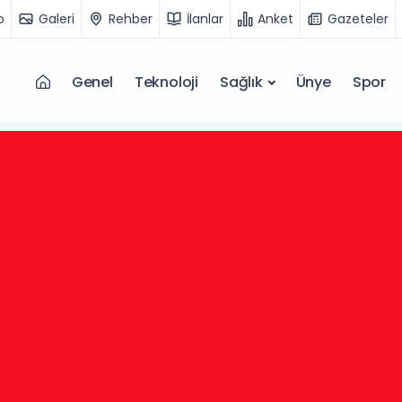
o
Galeri
Rehber
İlanlar
Anket
Gazeteler
Genel
Teknoloji
Sağlık
Ünye
Spor