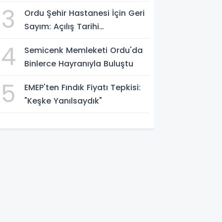
Fiyatına Tepki
3
Ordu Şehir Hastanesi İçin Geri
Sayım: Açılış Tarihi
Konuşuluyor
4
Semicenk Memleketi Ordu'da
Binlerce Hayranıyla Buluştu
5
EMEP'ten Fındık Fiyatı Tepkisi:
"Keşke Yanılsaydık"