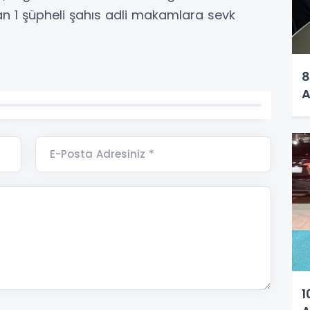
lanan 1 şüpheli şahıs adli makamlara sevk
8
A
E-Posta Adresiniz *
1