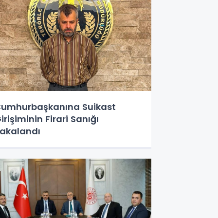
umhurbaşkanına Suikast
irişiminin Firari Sanığı
akalandı