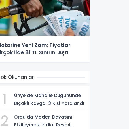
otorine Yeni Zam: Fiyatlar
irçok İlde 81 TL Sınırını Aştı
ok Okunanlar
1
Ünye’de Mahalle Düğününde
Bıçaklı Kavga: 3 Kişi Yaralandı
2
Ordu'da Maden Davasını
Etkileyecek İddia! Resmi