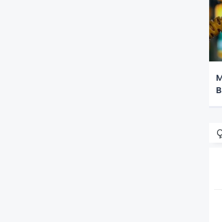
M
B
Ç