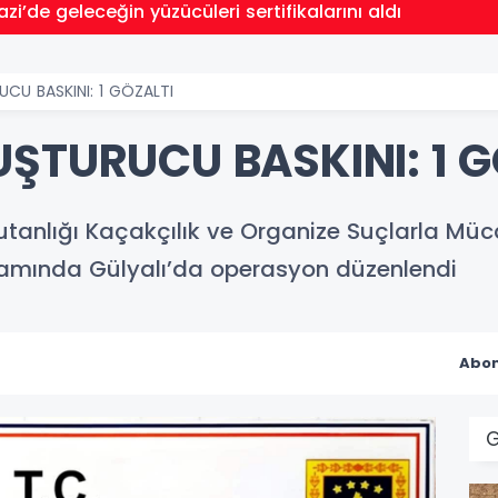
’de geleceğin yüzücüleri sertifikalarını aldı
CU BASKINI: 1 GÖZALTI
UŞTURUCU BASKINI: 1 G
tanlığı Kaçakçılık ve Organize Suçlarla M
amında Gülyalı’da operasyon düzenlendi
Abon
G