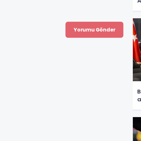
A
B
a