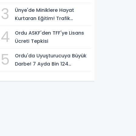
Yazılarda Büyük Fark
3
Ünye'de Miniklere Hayat
Kurtaran Eğitim! Trafik
Polislerinden Uygulamalı Ders
4
Ordu ASKF'den TFF'ye Lisans
Ücreti Tepkisi
5
Ordu'da Uyuşturucuya Büyük
Darbe! 7 Ayda Bin 124
Operasyon