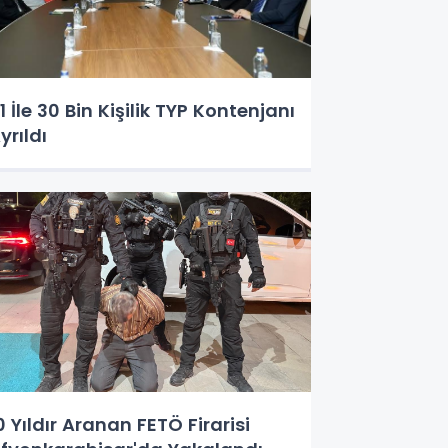
1 İle 30 Bin Kişilik TYP Kontenjanı
yrıldı
0 Yıldır Aranan FETÖ Firarisi