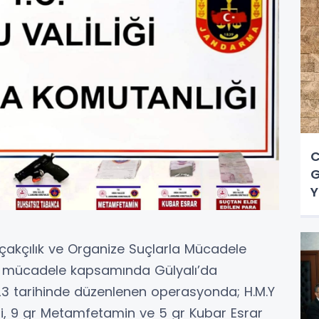
C
G
Y
akçılık ve Organize Suçlarla Mücadele
e mücadele kapsamında Gülyalı’da
23 tarihinde düzenlenen operasyonda; H.M.Y
ai, 9 gr Metamfetamin ve 5 gr Kubar Esrar