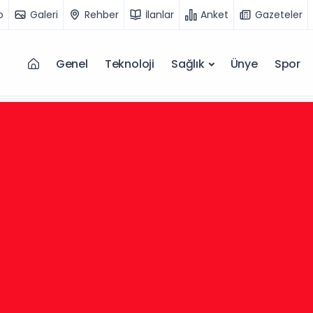
o
Galeri
Rehber
İlanlar
Anket
Gazeteler
Genel
Teknoloji
Sağlık
Ünye
Spor