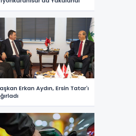
fyonkarahisar'da Yakalandı
aşkan Erkan Aydın, Ersin Tatar'ı
ğırladı