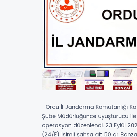
Ordu İl Jandarma Komutanlığı Kaç
Şube Müdürlüğünce uyuşturucu il
operasyon düzenlendi. 23 Eylül 20
(24/E) isimli şahsa ait 50 gr Bonz