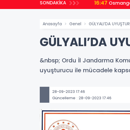
16:47
SONDAKİKA
Osmangazi
Anasayfa
Genel
GÜLYALI’DA UYUŞTURU
GÜLYALI’DA UY
&nbsp; Ordu İl Jandarma Komu
uyuşturucu ile mücadele kaps
28-09-2023 17:46
Güncelleme : 28-09-2023 17:46