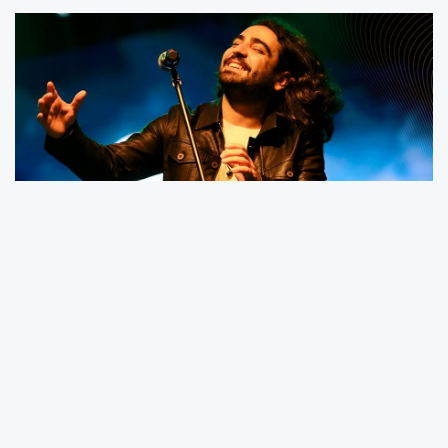
Ordu’nun Korgan ilçesi, bu yaz bir kez daha
geleneksel coşkuya ev sahipliği yapacak.
Korgan Belediyesi’nin organize ettiği 3. Rahvan
At Yarışları Şenlikleri, 20 Temmuz’da Pençik
Yaylası’nda gerçekleştirilecek.