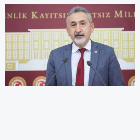
Cumhuriyet Halk Partisi Ordu Milletvekili
Mustafa Adıgüzel, Karadeniz’de faaliyet
gösteren bir Tarımsal Araştırmalar
Enstitüsü’nün Ferrero temsilcilerini ağırladığı