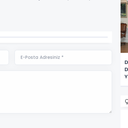
E-Posta Adresiniz *
D
D
Y
Ç