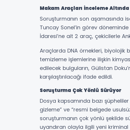
Makam Araçları İnceleme Altında
Soruşturmanın son aşamasında ise d
Tuncay Sonel’in görev döneminde ku
İdaresi’ne ait 2 araç, çekicilerle A
Araçlarda DNA örnekleri, biyolojik bu
temizleme işlemlerine ilişkin kimyasal
edilecek bulguların, Gülistan Doku’
karşılaştırılacağı ifade edildi.
Soruşturma Çok Yönlü Sürüyor
Dosya kapsamında bazı şüpheliler h
gizleme” ve “resmi belgede usulsüzlü
soruşturmanın çok yönlü şekilde s
uyandıran olayla ilgili yeni krimin