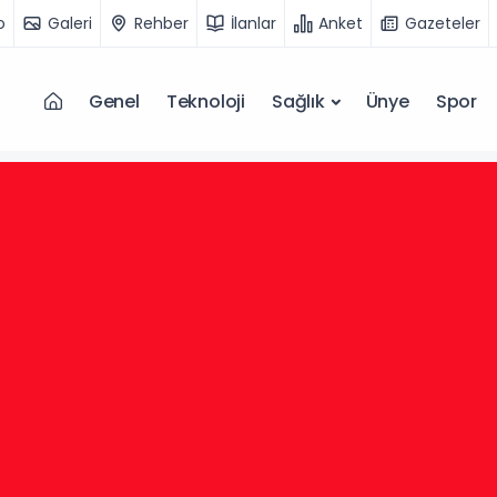
o
Galeri
Rehber
İlanlar
Anket
Gazeteler
Genel
Teknoloji
Sağlık
Ünye
Spor