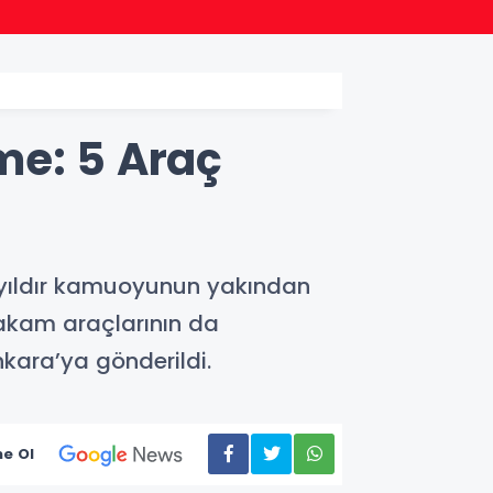
14:17
Türkiy
me: 5 Araç
ı yıldır kamuoyunun yakından
makam araçlarının da
kara’ya gönderildi.
e Ol