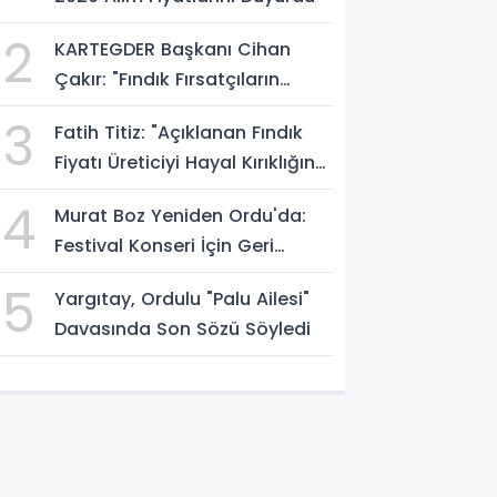
2
KARTEGDER Başkanı Cihan
Çakır: "Fındık Fırsatçıların
Elinde Kalmasın"
3
Fatih Titiz: "Açıklanan Fındık
Fiyatı Üreticiyi Hayal Kırıklığına
Uğrattı"
4
Murat Boz Yeniden Ordu'da:
Festival Konseri İçin Geri
Sayım Başladı
5
Yargıtay, Ordulu "Palu Ailesi"
Davasında Son Sözü Söyledi