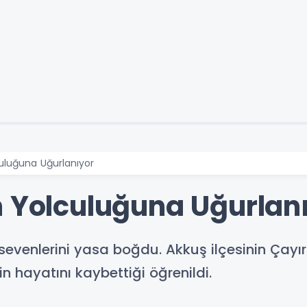
uluğuna Uğurlanıyor
n Yolculuğuna Uğurlan
ve sevenlerini yasa boğdu. Akkuş ilçesinin Çay
n hayatını kaybettiği öğrenildi.