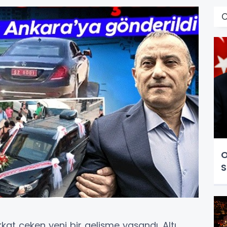
O
S
at çeken yeni bir gelişme yaşandı. Altı