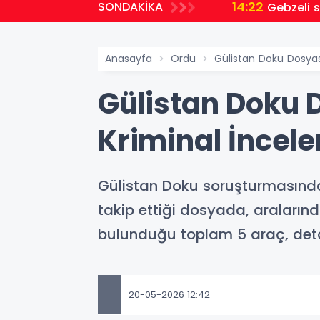
14:22
SONDAKİKA
Gebzeli 
Anasayfa
Ordu
Gülistan Doku Dosyas
Gülistan Doku 
Kriminal İncel
Gülistan Doku soruşturmasında
takip ettiği dosyada, araların
bulunduğu toplam 5 araç, deta
20-05-2026 12:42