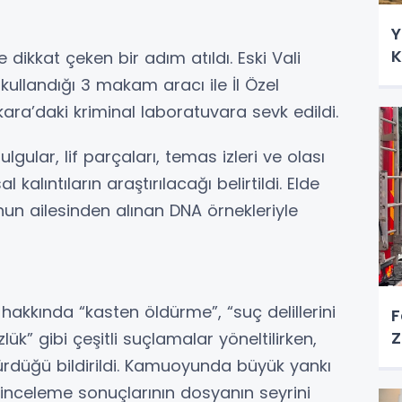
Y
K
ikkat çeken bir adım atıldı. Eski Vali
llandığı 3 makam aracı ile İl Özel
nkara’daki kriminal laboratuvara sevk edildi.
lgular, lif parçaları, temas izleri ve olası
 kalıntıların araştırılacağı belirtildi. Elde
nun ailesinden alınan DNA örnekleriyle
akkında “kasten öldürme”, “suç delillerini
F
Z
k” gibi çeşitli suçlamalar yöneltilirken,
ürdüğü bildirildi. Kamuoyunda büyük yankı
al inceleme sonuçlarının dosyanın seyrini