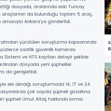
ettiği dosyada, aralarında eski Tuncay
 araçlarının da bulunduğu toplam 5 araç,
ı amacıyla Ankara’ya gönderildi.
tarafından yürütülen soruşturma kapsamında
S
B
yüzlerce saatlik güvenlik kamerası
 Sistemi ve HTS kayıtları detaylı şekilde
n ardından dosyada yeni şüpheliler
ı da genişletildi.
le ele alındığı soruşturmada 14, 17 ve 24
rasyonlarda çok sayıda şüpheli gözaltına
irari şüpheli Umut Altaş hakkında kırmızı