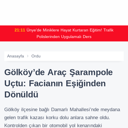
21:11
Ünye'de Miniklere Hayat Kurtaran Eğitim! Trafik
Polislerinden Uygulamalı Ders
Anasayfa
Ordu
Gölköy’de Araç Şarampole
Uçtu: Facianın Eşiğinden
Dönüldü
Gölköy ilçesine bağlı Damarlı Mahallesi’nde meydana
gelen trafik kazası korku dolu anlara sahne oldu.
Kontrolden çıkan bir otomobil yol kenarındaki