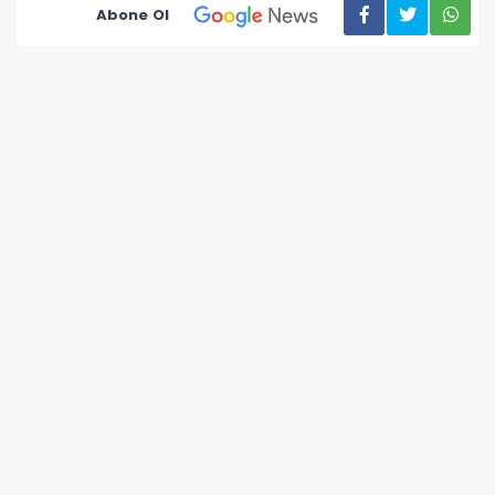
Abone Ol
AK Parti Ordu İl Başkanlığı, Temmuz Ayı