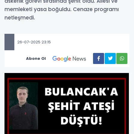
askerlik görevi sırasında şehit oldu. Ailesi ve
memleketi yasa boğuldu. Cenaze programı
netleşmedi.
26-07-2025 23:15
Abone Ol