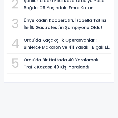
2
Şanlıurfa'daki Feci Kaza Ordu'yu Yasa
Boğdu: 29 Yaşındaki Emre Kotan
Yaşamını Yitirdi
3
Ünye Kadın Kooperatifi, İzabella Tatlısı
İle İlk Gastrofest'in Şampiyonu Oldu!
4
Ordu'da Kaçakçılık Operasyonları:
Binlerce Makaron ve 411 Yasaklı Bıçak Ele
Geçirildi
5
Ordu'da Bir Haftada 40 Yaralamalı
Trafik Kazası: 49 Kişi Yaralandı