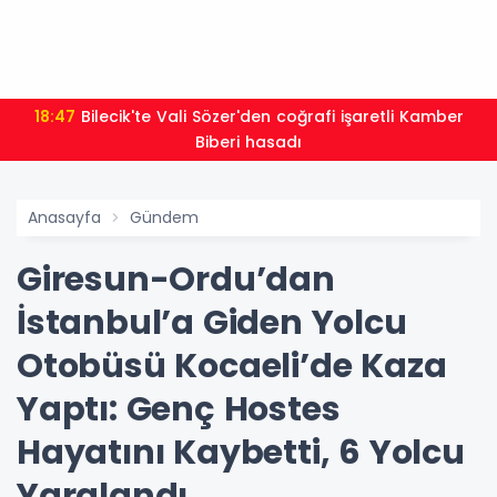
19:08
Ordu İl Tarım Müdürlüğü'nden Üreticiye Kritik
Uyarı: Fındığı Erken Toplamayın
Anasayfa
Gündem
Giresun-Ordu’dan
İstanbul’a Giden Yolcu
Otobüsü Kocaeli’de Kaza
Yaptı: Genç Hostes
Hayatını Kaybetti, 6 Yolcu
Yaralandı