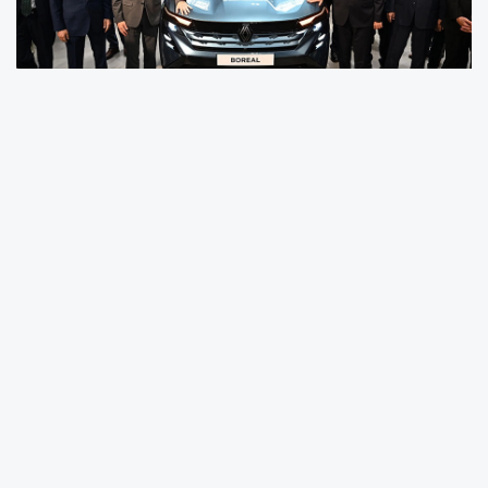
Sanayi ve Teknoloji Bakanı Mehmet Fatih Kacır,
Bursa’da düzenlenen Renault Boreal Banttan
İnme Töreni’nde yaptığı konuşmada
Türkiye’nin yatırım, üretim ve teknoloji
alanında küresel ölçekte güçlü bir merkez
olmayı sürdüreceğini söyledi.
BURSA (İGFA) -
Sanayi ve Teknoloji Bakanı
Mehmet Fatih Kacır, Bursa’da gerçekleştirilen
“Renault Boreal Banttan İnme Töreni”ne katıldı.