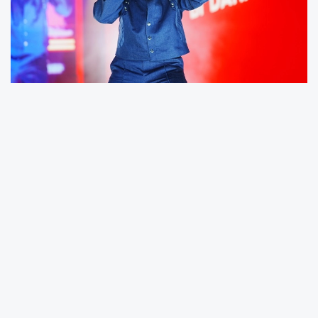
Mersin Kültür Yolu Festivali kapsamında
binlerce hayranıyla buluşan Sefo'ya ilgi
yoğundu. Konser alanını dolduran
müzikseverler, Sefo’nun şarkılarına gece
boyunca hep bir ağızdan eşlik etti.
Ünlü rap sanatçısı,
“Bonita”,
“Yine Seni
Severdim”
ve
“Bilmem Mi?”
gibi sevilen
parçalarının yanı sıra sahnedeki yüksek