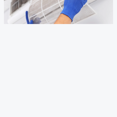
Mayıs 2025-Haziran 2026 dönemini kapsayan
analizine göre, Avrupa'da rekor sıcaklıklar yeni
klima montajı taleplerini artırırken, Türkiye'de
tüketiciler yeni cihaz almak yerine mevcut
klimalarının bakım ve gaz dolumuna yöneldi.
İSTANBUL (İGFA) -
İklim krizinin etkisiyle
Avrupa genelinde hava sıcaklıklarının 40
derecenin üzerine çıktığı 2026 yazı, klima ve
iklimlendirme hizmetlerine olan talebi önemli