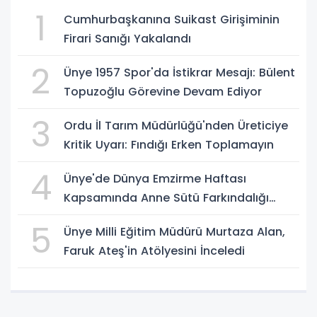
1
Cumhurbaşkanına Suikast Girişiminin
Firari Sanığı Yakalandı
2
Ünye 1957 Spor'da İstikrar Mesajı: Bülent
Topuzoğlu Görevine Devam Ediyor
3
Ordu İl Tarım Müdürlüğü'nden Üreticiye
Kritik Uyarı: Fındığı Erken Toplamayın
4
Ünye'de Dünya Emzirme Haftası
Kapsamında Anne Sütü Farkındalığı
Oluşturuldu
5
Ünye Milli Eğitim Müdürü Murtaza Alan,
Faruk Ateş'in Atölyesini İnceledi