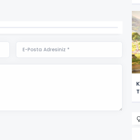
E-Posta Adresiniz *
K
T
Ç