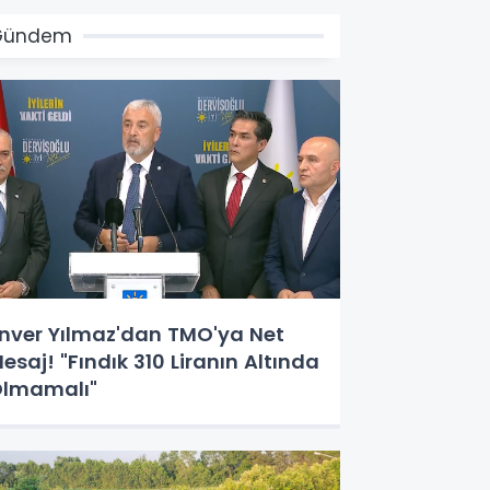
Gündem
nver Yılmaz'dan TMO'ya Net
esaj! "Fındık 310 Liranın Altında
lmamalı"