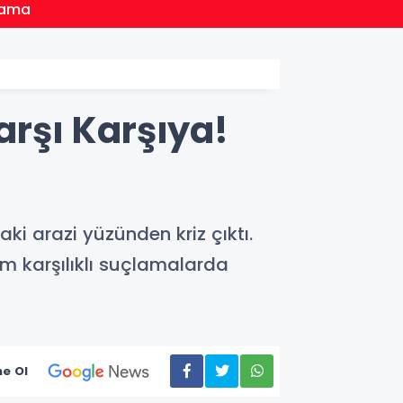
16:20
Atama
Esnaf
arşı Karşıya!
ki arazi yüzünden kriz çıktı.
rum karşılıklı suçlamalarda
e Ol