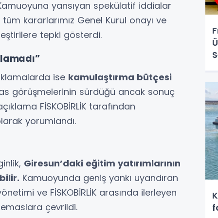
 “Kamuoyuna yansıyan spekülatif iddialar
 tüm kararlarımız Genel Kurul onayı ve
F
ştirilere tepki gösterdi.
Ü
S
ılamadı”
ıklamalarda ise
kamulaştırma bütçesi
kas görüşmelerinin sürdüğü ancak sonuç
 açıklama FİSKOBİRLİK tarafından
larak yorumlandı.
inlik,
Giresun’daki eğitim yatırımlarının
ilir.
Kamuoyunda geniş yankı uyandıran
 yönetimi ve FİSKOBİRLİK arasında ilerleyen
K
emaslara çevrildi.
f