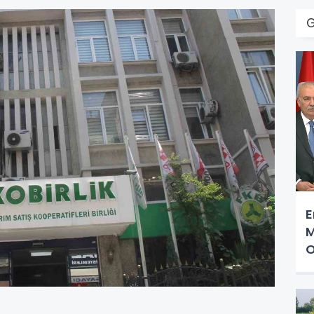
E
M
O