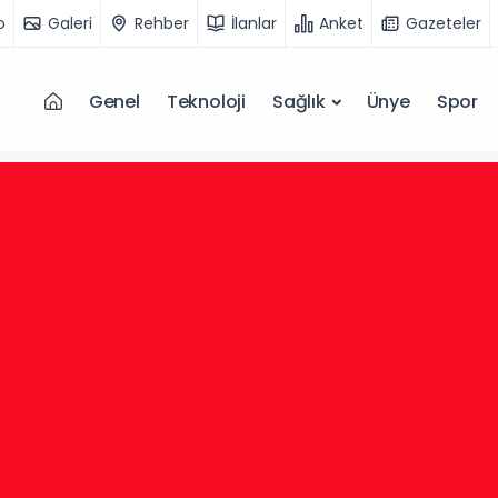
o
Galeri
Rehber
İlanlar
Anket
Gazeteler
Genel
Teknoloji
Sağlık
Ünye
Spor