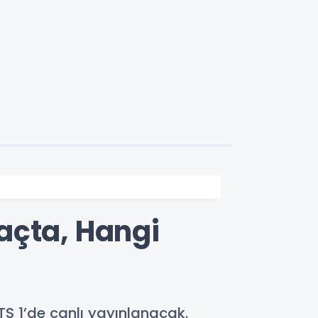
açta, Hangi
S 1’de canlı yayınlanacak.