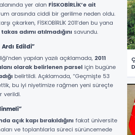
 alanında yer alan
FİSKOBİRLİK’e ait
kurum arasında ciddi bir gerilime neden oldu.
karşı çıkarken, FİSKOBİRLİK 2011’den bu yana
takas adımı atılmadığını
savundu.
Ardı Edildi”
rliği’nden yapılan yazılı açıklamada,
2011
Ç
D
alanı olarak belirlenen parsel
için bugüne
adığı
belirtildi. Açıklamada, “Geçmişte 53
tik, bu iyi niyetimize rağmen yeni süreçte
verildi.
linmeli”
da açık kapı bırakıldığını
fakat üniversite
aları ve toplantılarla süreci sürüncemede