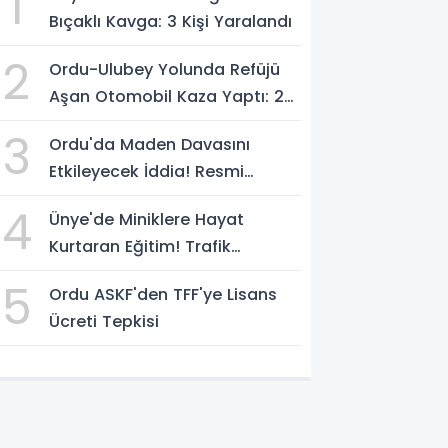
1
Bıçaklı Kavga: 3 Kişi Yaralandı
2
Ordu-Ulubey Yolunda Refüjü
Aşan Otomobil Kaza Yaptı: 2
Yaralı
3
Ordu'da Maden Davasını
Etkileyecek İddia! Resmi
Yazılarda Büyük Fark
4
Ünye'de Miniklere Hayat
Kurtaran Eğitim! Trafik
Polislerinden Uygulamalı Ders
5
Ordu ASKF'den TFF'ye Lisans
Ücreti Tepkisi