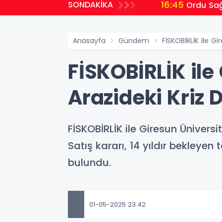
16:45
SONDAKİKA
Ordu Sağ
Anasayfa
Gündem
FİSKOBİRLİK ile Gi
FİSKOBİRLİK ile
Arazideki Kriz 
FİSKOBİRLİK ile Giresun Ünivers
Satış kararı, 14 yıldır bekleye
bulundu.
01-05-2025 23:42