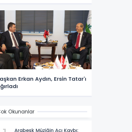
aşkan Erkan Aydın, Ersin Tatar'ı
ğırladı
ok Okunanlar
Arabesk Müziğin Acı Kaybı: