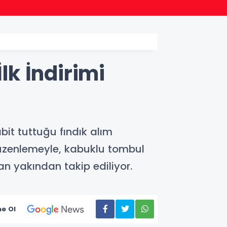
15:57
Plasti
lk İndirimi
abit tuttuğu fındık alım
 düzenlemeyle, kabuklu tombul
dan yakından takip ediliyor.
e Ol