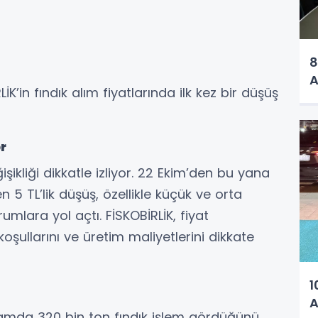
8
A
K’in fındık alım fiyatlarında ilk kez bir düşüş
r
ğişikliği dikkatle izliyor. 22 Ekim’den bu yana
n 5 TL’lik düşüş, özellikle küçük ve orta
rumlara yol açtı. FİSKOBİRLİK, fiyat
oşullarını ve üretim maliyetlerini dikkate
1
A
lamda 320 bin ton fındık işlem gördüğünü