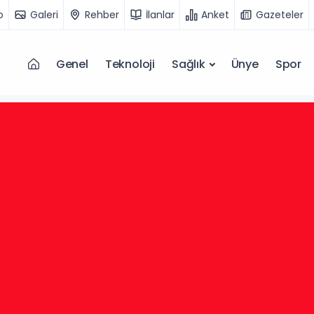
o
Galeri
Rehber
İlanlar
Anket
Gazeteler
Genel
Teknoloji
Sağlık
Ünye
Spor