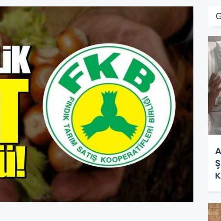
G
A
Ş
K