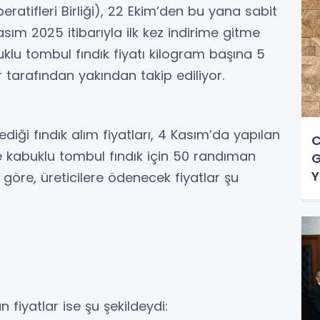
eratifleri Birliği), 22 Ekim’den bu yana sabit
asım 2025 itibarıyla ilk kez indirime gitme
uklu tombul fındık fiyatı kilogram başına 5
er tarafından yakından takip ediliyor.
ediği fındık alım fiyatları, 4 Kasım’da yapılan
C
te kabuklu tombul fındık için 50 randıman
G
Y
öre, üreticilere ödenecek fiyatlar şu
fiyatlar ise şu şekildeydi: