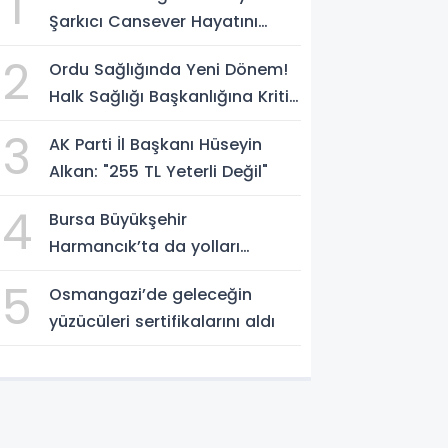
1
Şarkıcı Cansever Hayatını
Kaybetti
2
Ordu Sağlığında Yeni Dönem!
Halk Sağlığı Başkanlığına Kritik
Atama
3
AK Parti İl Başkanı Hüseyin
Alkan: "255 TL Yeterli Değil"
4
Bursa Büyükşehir
Harmancık’ta da yolları
yeniliyor
5
Osmangazi’de geleceğin
yüzücüleri sertifikalarını aldı