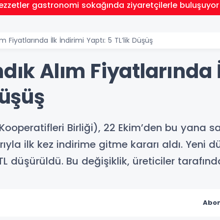
lezzetler gastronomi sokağında ziyaretçilerle buluşuyor
ım Fiyatlarında İlk İndirimi Yaptı: 5 TL’lik Düşüş
dık Alım Fiyatlarında İ
Düşüş
Kooperatifleri Birliği), 22 Ekim’den bu yana s
rıyla ilk kez indirime gitme kararı aldı. Yeni
TL düşürüldü. Bu değişiklik, üreticiler tarafın
Abon