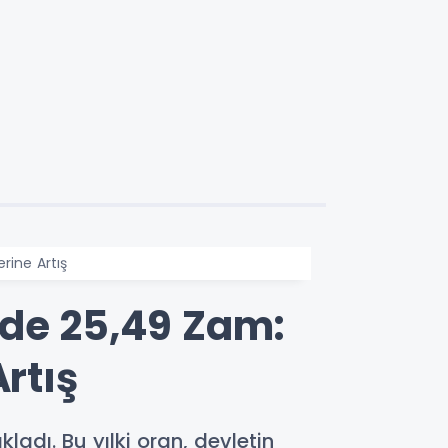
rine Artış
zde 25,49 Zam:
rtış
ladı. Bu yılki oran, devletin