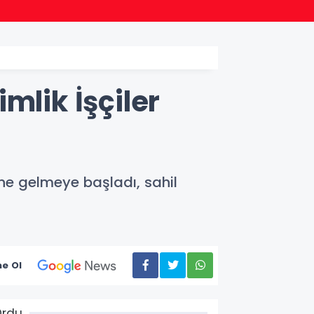
13:45
Ordu Ş
mlik İşçiler
ine gelmeye başladı, sahil
e Ol
Ordu