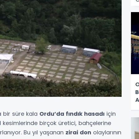
O
B
A
 bir süre kala
Ordu’da fındık hasadı
için
hil kesimlerinde birçok üretici, bahçelerine
ırlanıyor. Bu yıl yaşanan
zirai don
olaylarının