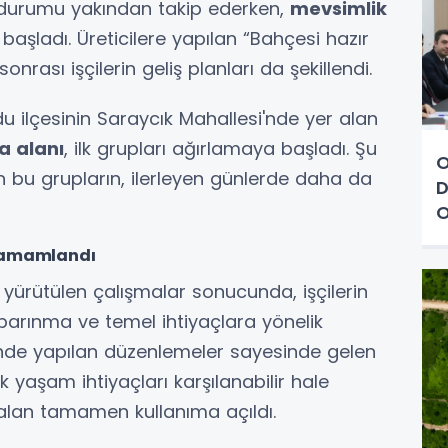
i durumu yakından takip ederken,
mevsimlik
şladı. Üreticilere yapılan “Bahçesi hazır
nrası işçilerin geliş planları da şekillendi.
u ilçesinin Saraycık Mahallesi'nde yer alan
a alanı
, ilk grupları ağırlamaya başladı. Şu
O
 bu grupların, ilerleyen günlerde daha da
D
O
 Tamamlandı
 yürütülen çalışmalar sonucunda, işçilerin
arınma ve temel ihtiyaçlara yönelik
sinde yapılan düzenlemeler sayesinde gelen
ük yaşam ihtiyaçları karşılanabilir hale
n alan tamamen kullanıma açıldı.