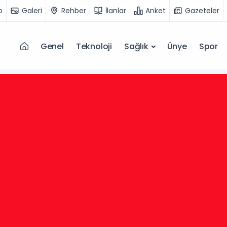
o
Galeri
Rehber
İlanlar
Anket
Gazeteler
Genel
Teknoloji
Sağlık
Ünye
Spor