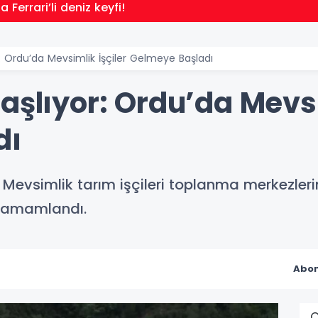
Ferrari’li deniz keyfi!
r: Ordu’da Mevsimlik İşçiler Gelmeye Başladı
aşlıyor: Ordu’da Mevsi
dı
 Mevsimlik tarım işçileri toplanma merkezler
ı tamamlandı.
Abon