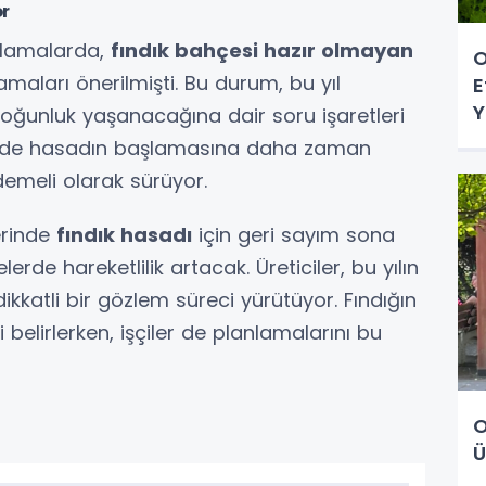
or
klamalarda,
fındık bahçesi hazır olmayan
O
maları önerilmişti. Bu durum, bu yıl
E
Y
oğunluk yaşanacağına dair soru işaretleri
mlerde hasadın başlamasına daha zaman
ademeli olarak sürüyor.
erinde
fındık hasadı
için geri sayım sona
de hareketlilik artacak. Üreticiler, bu yılın
ikkatli bir gözlem süreci yürütüyor. Fındığın
belirlerken, işçiler de planlamalarını bu
O
Ü