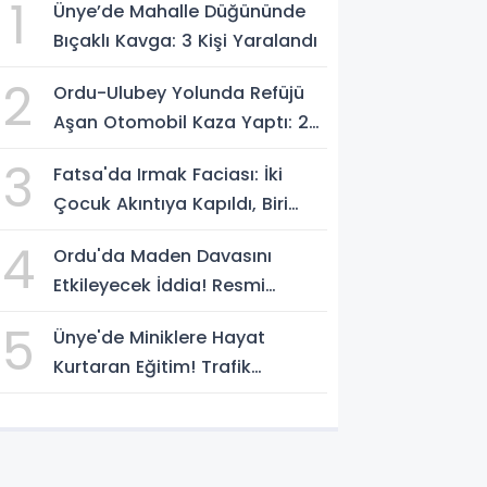
1
Ünye’de Mahalle Düğününde
Bıçaklı Kavga: 3 Kişi Yaralandı
2
Ordu-Ulubey Yolunda Refüjü
Aşan Otomobil Kaza Yaptı: 2
Yaralı
3
Fatsa'da Irmak Faciası: İki
Çocuk Akıntıya Kapıldı, Biri
Yaşamını Yitirdi
4
Ordu'da Maden Davasını
Etkileyecek İddia! Resmi
Yazılarda Büyük Fark
5
Ünye'de Miniklere Hayat
Kurtaran Eğitim! Trafik
Polislerinden Uygulamalı Ders