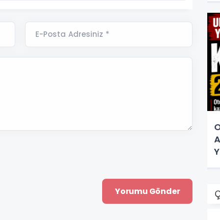
E-Posta Adresiniz *
O
A
Y
Ç