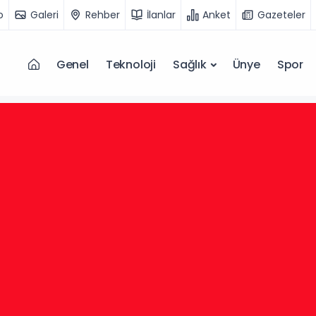
o
Galeri
Rehber
İlanlar
Anket
Gazeteler
Genel
Teknoloji
Sağlık
Ünye
Spor