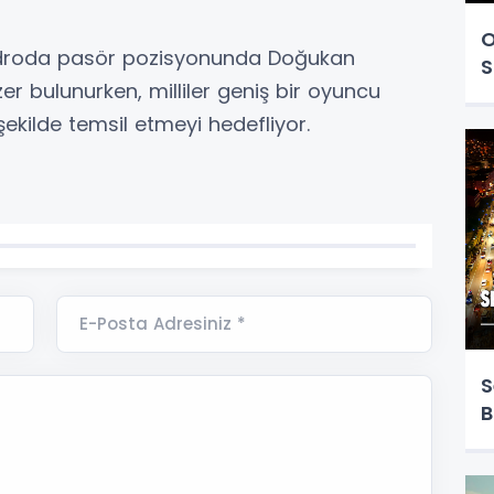
O
kadroda pasör pozisyonunda Doğukan
S
zer bulunurken, milliler geniş bir oyuncu
 şekilde temsil etmeyi hedefliyor.
E-Posta Adresiniz *
S
B