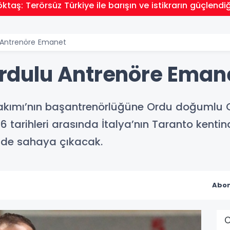
taş: Terörsüz Türkiye ile barışın ve istikrarın güçlendi
lu Antrenöre Emanet
 Ordulu Antrenöre Eman
 Takımı’nın başantrenörlüğüne Ordu doğumlu C
2026 tarihleri arasında İtalya’nın Taranto kent
nde sahaya çıkacak.
Abon