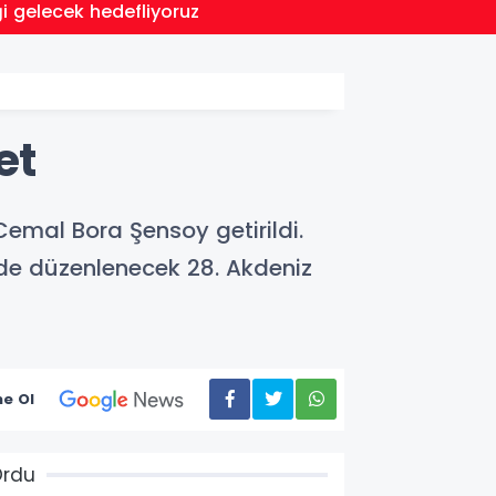
17:27
ği gelecek hedefliyoruz
Filist
et
emal Bora Şensoy getirildi.
inde düzenlenecek 28. Akdeniz
e Ol
Ordu