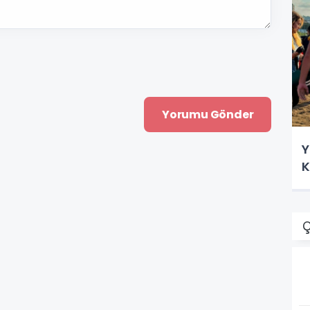
Y
K
Ç