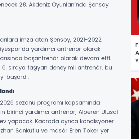
lenecek 28. Akdeniz Oyunları’nda Şensoy
şarılara imza atan Şensoy, 2021-2022
F
iyespor’da yardımcı antrenör olarak
A
yarısında başantrenör olarak devam etti.
Y
6. sıraya taşıyan deneyimli antrenör, bu
yı başardı.
landı
n 2026 sezonu programı kapsamında
in birinci yardımcı antrenör, Alperen Ulusal
örev yapacak. Kadroda ayrıca kondisyoner
izhan Sankutlu ve masör Eren Toker yer