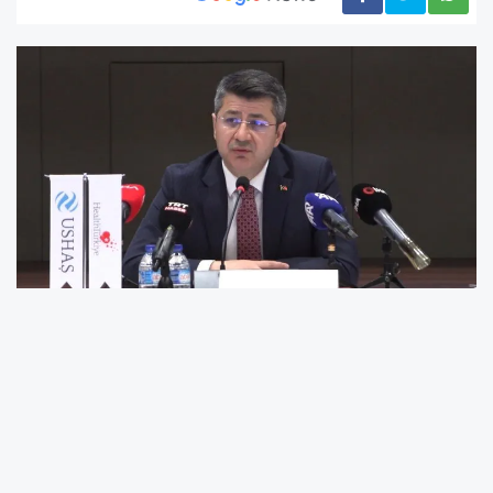
Sağlık Bakan Yardımcısı Hüseyin Kürşat
Kırbıyık
, Türkiye’nin sadece sağlık hizmeti
sunan değil, aynı zamanda
bilgi ve teknoloji
üreten bir ülke haline geldiğini
belirtti.
Bilkent Yerleşkesi’nde düzenlenen