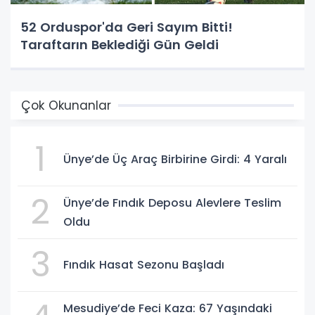
52 Orduspor'da Geri Sayım Bitti!
Taraftarın Beklediği Gün Geldi
Çok Okunanlar
1
Ünye’de Üç Araç Birbirine Girdi: 4 Yaralı
2
Ünye’de Fındık Deposu Alevlere Teslim
Oldu
3
Fındık Hasat Sezonu Başladı
Mesudiye’de Feci Kaza: 67 Yaşındaki