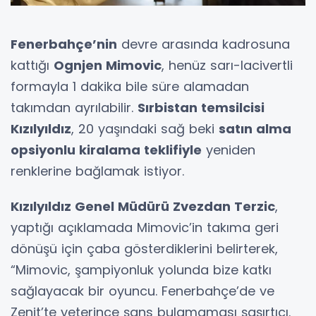
Fenerbahçe’nin
devre arasında kadrosuna
kattığı
Ognjen Mimovic
, henüz sarı-lacivertli
formayla 1 dakika bile süre alamadan
takımdan ayrılabilir.
Sırbistan temsilcisi
Kızılyıldız
, 20 yaşındaki sağ beki
satın alma
opsiyonlu kiralama teklifiyle
yeniden
renklerine bağlamak istiyor.
Kızılyıldız Genel Müdürü Zvezdan Terzic
,
yaptığı açıklamada Mimovic’in takıma geri
dönüşü için çaba gösterdiklerini belirterek,
“Mimovic, şampiyonluk yolunda bize katkı
sağlayacak bir oyuncu. Fenerbahçe’de ve
Zenit’te yeterince şans bulamaması şaşırtıcı.