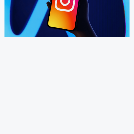
Instagram, kullanıcı deneyimini kökten
değiştirecek yeni bir özelliği test etmeye
başladı. Platform, kullanıcıların görmek
istedikleri içerik türlerini manuel olarak
belirlemesine olanak tanıyan bir kontrol
sistemini devreye sokuyor. Bu yenilikle birlikte
algoritma önerileri artık kullanıcı tercihlerine
göre şekillenecek.
Instagram Başkanı Adam Mosseri, yeni