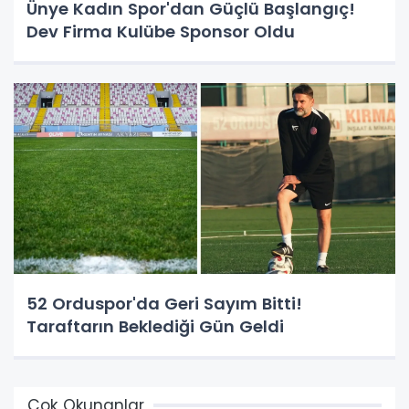
Ünye Kadın Spor'dan Güçlü Başlangıç!
Dev Firma Kulübe Sponsor Oldu
52 Orduspor'da Geri Sayım Bitti!
Taraftarın Beklediği Gün Geldi
Çok Okunanlar