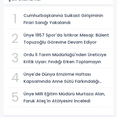
1
Cumhurbaşkanına Suikast Girişiminin
Firari Sanığı Yakalandı
2
Ünye 1957 Spor'da İstikrar Mesajı: Bülent
Topuzoğlu Görevine Devam Ediyor
3
Ordu İl Tarım Müdürlüğü'nden Üreticiye
Kritik Uyarı: Fındığı Erken Toplamayın
4
Ünye'de Dünya Emzirme Haftası
Kapsamında Anne Sütü Farkındalığı
Oluşturuldu
5
Ünye Milli Eğitim Müdürü Murtaza Alan,
Faruk Ateş'in Atölyesini İnceledi