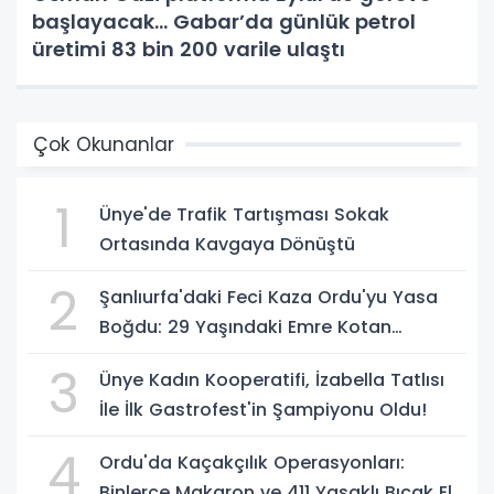
başlayacak... Gabar’da günlük petrol
üretimi 83 bin 200 varile ulaştı
Çok Okunanlar
1
Ünye'de Trafik Tartışması Sokak
Ortasında Kavgaya Dönüştü
2
Şanlıurfa'daki Feci Kaza Ordu'yu Yasa
Boğdu: 29 Yaşındaki Emre Kotan
Yaşamını Yitirdi
3
Ünye Kadın Kooperatifi, İzabella Tatlısı
İle İlk Gastrofest'in Şampiyonu Oldu!
4
Ordu'da Kaçakçılık Operasyonları:
Binlerce Makaron ve 411 Yasaklı Bıçak Ele