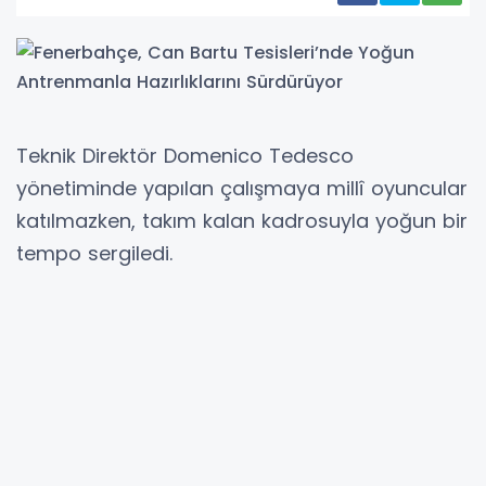
Teknik Direktör Domenico Tedesco
yönetiminde yapılan çalışmaya millî oyuncular
katılmazken, takım kalan kadrosuyla yoğun bir
tempo sergiledi.
Salonda core hareketleriyle başlayan idman,
oyuncuların güç ve merkez kontrolünü
geliştirmeye yönelik özel egzersizlerle devam
etti. Daha sonra saha çalışmalarına geçen
ekip, ısınma, çabukluk ve koordinasyon odaklı
aktivitelerle performansını artırdı. Pas ve top