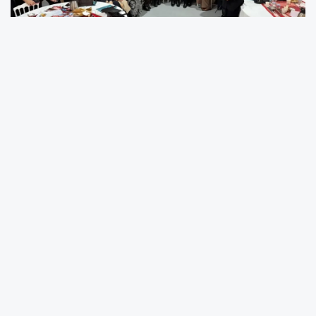
AK Parti Ordu İl Kadın Kolları Başkanlığı
tarafından düzenlenen “Köklerden Geleceğe”
temalı Kadın Teşkilat Çalıştayı, geniş katılımla
gerçekleştirildi. Birlik, dayanışma ve ortak akıl
vurgusuyla yapılan çalıştayda, teşkilatın
geçmişten bugüne deneyimleri masaya
yatırıldı ve geleceğe dair hedefler
değerlendirildi.
Programda; AK Parti İl Koordinatörü Gülayşe
Durak, MKYK Üyesi Ayşegül Baysal, İl Başkan