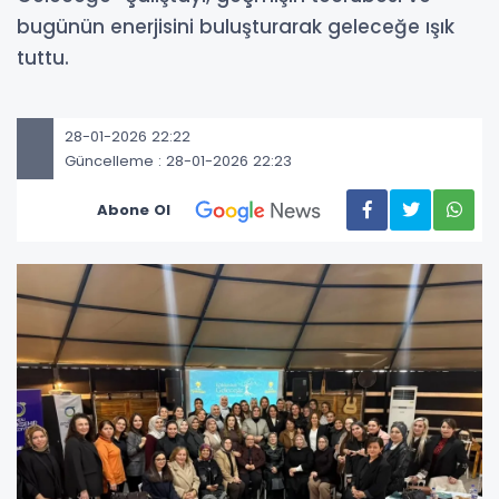
bugünün enerjisini buluşturarak geleceğe ışık
tuttu.
28-01-2026 22:22
Güncelleme : 28-01-2026 22:23
Abone Ol