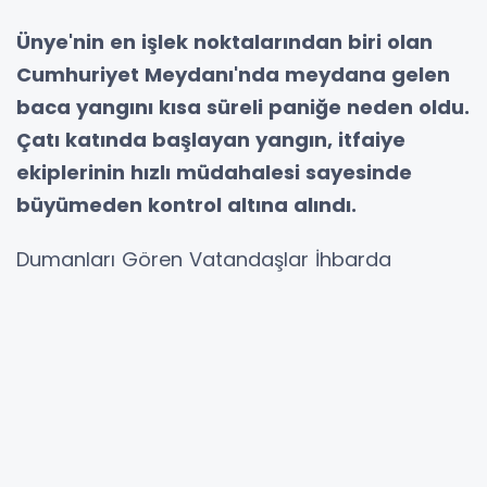
Ünye'nin en işlek noktalarından biri olan
Cumhuriyet Meydanı'nda meydana gelen
baca yangını kısa süreli paniğe neden oldu.
Çatı katında başlayan yangın, itfaiye
ekiplerinin hızlı müdahalesi sayesinde
büyümeden kontrol altına alındı.
Dumanları Gören Vatandaşlar İhbarda
Bulundu
Olay, Ünye'nin
Kaledere Mahallesi Hükümet
Caddesi Cumhuriyet Meydanı
mevkiinde
bulunan 5 katlı bir apartmanda yaşandı.
Binanın baca bölümünden yükselen yoğun
dumanı fark eden çevredeki vatandaşlar,