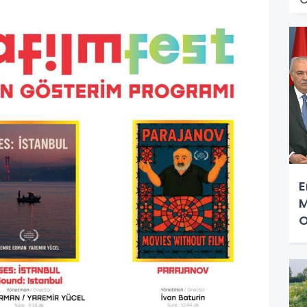
E
M
O