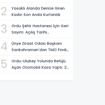
2
Yasaklı Alanda Denize Giren
Kadın Son Anda Kurtarıldı
3
Ordu Şehir Hastanesi İçin Geri
Sayım: Açılış Tarihi
Konuşuluyor
4
Ünye Ziraat Odası Başkanı
Sarıkahraman'dan TMO Fındık
Fiyatına Tepki
5
Ordu-Ulubey Yolunda Refüjü
Aşan Otomobil Kaza Yaptı: 2
Yaralı