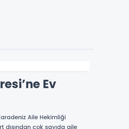
resi’ne Ev
aradeniz Aile Hekimliği
urt dışından çok sayıda aile