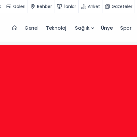
o
Galeri
Rehber
İlanlar
Anket
Gazeteler
Genel
Teknoloji
Sağlık
Ünye
Spor