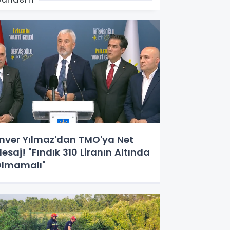
nver Yılmaz'dan TMO'ya Net
esaj! "Fındık 310 Liranın Altında
lmamalı"