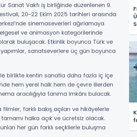
tür Sanat Vakfı iş birliğinde düzenlenen 9.
F
estivali, 20-22 Ekim 2025 tarihleri arasında
Ü
Merkezi’nde sinemaseverleri ağırlamaya
S
belgesel ve animasyon kategorilerinde
z olarak buluşacak. Etkinlik boyunca Türk ve
 yapımlar, sanatseverlere üç gün boyunca
kle birlikte kentin sanatla daha fazla iç içe
sinde hem yerel halk hem de çevre illerden
i sinema aracılığıyla tanıma imkânı bulacak.
filmler, farklı bakış açıları ve hikâyelerle
K
n tamamı halka açık ve ücretsiz olacak.
f
ları her gün farklı seçkilerle buluşma