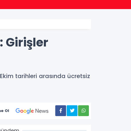
13:08
İzmir 
 Girişler
Ekim tarihleri arasında ücretsiz
e Ol
Gündem