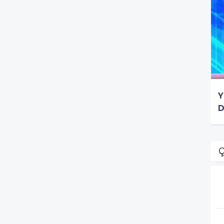
Y
D
Ç