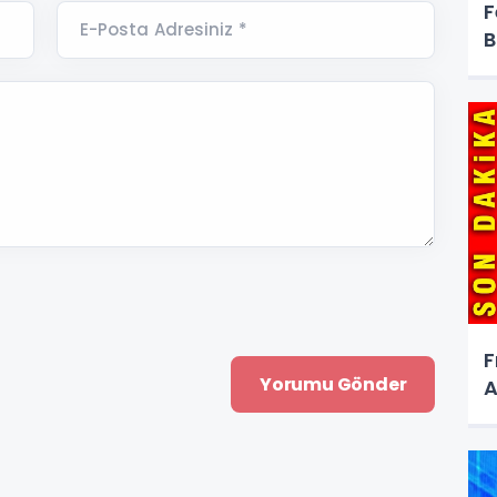
F
E-Posta Adresiniz *
B
F
A