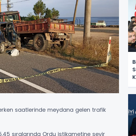
B
S
K
erken saatlerinde meydana gelen trafik
05.45 sıralarında Ordu istikametine seyir