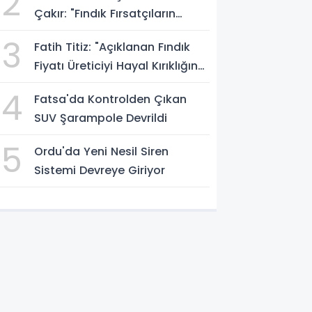
2
Çakır: "Fındık Fırsatçıların
Elinde Kalmasın"
3
Fatih Titiz: "Açıklanan Fındık
Fiyatı Üreticiyi Hayal Kırıklığına
Uğrattı"
4
Fatsa'da Kontrolden Çıkan
SUV Şarampole Devrildi
5
Ordu'da Yeni Nesil Siren
Sistemi Devreye Giriyor