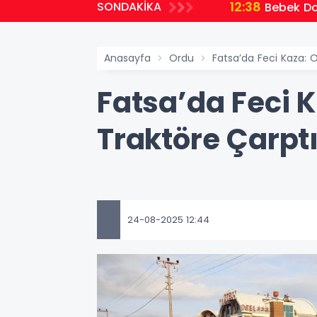
12:38
SONDAKİKA
Bebek Do
Anasayfa
Ordu
Fatsa’da Feci Kaza: O
Fatsa’da Feci K
Traktöre Çarptı
24-08-2025 12:44