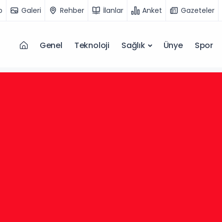
o
Galeri
Rehber
İlanlar
Anket
Gazeteler
Genel
Teknoloji
Sağlık
Ünye
Spor