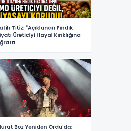
atih Titiz: "Açıklanan Fındık
iyatı Üreticiyi Hayal Kırıklığına
ğrattı"
urat Boz Yeniden Ordu'da: