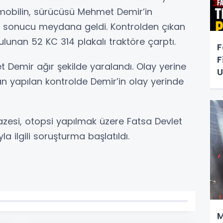
omobilin, sürücüsü Mehmet Demir’in
i sonucu meydana geldi. Kontrolden çıkan
lunan 52 KC 314 plakalı traktöre çarptı.
F
F
emir ağır şekilde yaralandı. Olay yerine
U
dan yapılan kontrolde Demir’in olay yerinde
esi, otopsi yapılmak üzere Fatsa Devlet
a ilgili soruşturma başlatıldı.
M