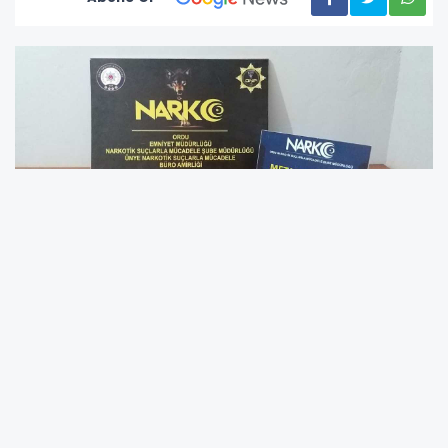
Son Bir Haftada 19 Şüpheli Hakkında Adli
İşlem Yapıldı
Ordu İl Emniyet Müdürlüğü Narkotik Suçlarla
Mücadele Şube Müdürlüğü ekipleri, 29