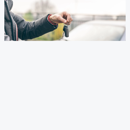
Ticaret Bakanlığı, ikinci el motorlu kara taşıtı
ticaretinde kayıt dışılıkla mücadele
kapsamında yetki belgesiz faaliyet gösterdiği
tespit edilen 176 gerçek ve tüzel kişiye toplam
102 milyon TL idari para cezası uyguladı.