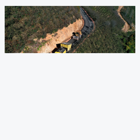
Ordu Büyükşehir Belediyesi, Çatalpınar ilçesi
Sayacatürk Mahallesi Alçakbel mevkiinde
başlattığı yol çalışmalarında önemli bir
aşamayı tamamladı. Kabataş ilçesine de
bağlantı sağlayan 1,5 kilometrelik güzergâh,