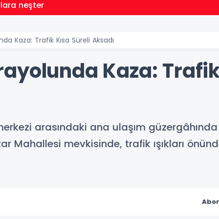
llara neşter
da Kaza: Trafik Kısa Süreli Aksadı
ayolunda Kaza: Trafik 
r merkezi arasındaki ana ulaşım güzergâhında
r Mahallesi mevkisinde, trafik ışıkları önün
Abon