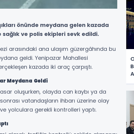
 ışıkları önünde meydana gelen kazada
ağlık ve polis ekipleri sevk edildi.
rkezi arasındaki ana ulaşım güzergâhında bu
eydana geldi. Yenipazar Mahallesi
O
B
erçekleşen kazada iki araç çarpıştı.
A
ar Meydana Geldi
asar oluşurken, olayda can kaybı ya da
onrası vatandaşların ihbarı üzerine olay
ve yolculara gerekli kontrolleri yaptı.
ptı