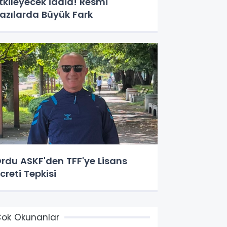
tkileyecek İddia! Resmi
azılarda Büyük Fark
rdu ASKF'den TFF'ye Lisans
creti Tepkisi
ok Okunanlar