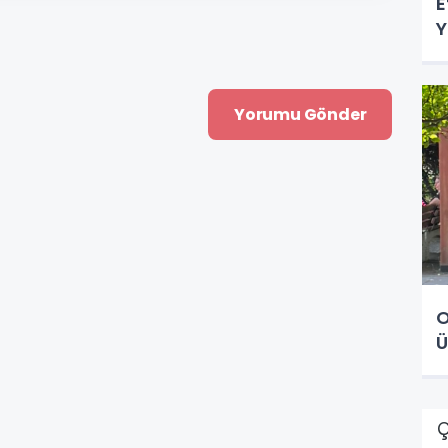
E
Y
O
Ü
Ç