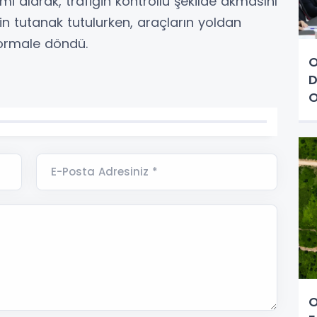
mi alarak, trafiğin kontrollü şekilde akmasını
in tutanak tutulurken, araçların yoldan
normale döndü.
O
D
O
E-Posta Adresiniz *
O