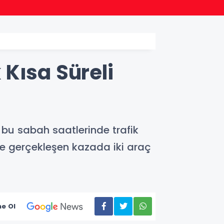
18:47
AK Par
Kısa Süreli
 bu sabah saatlerinde trafik
de gerçekleşen kazada iki araç
e Ol