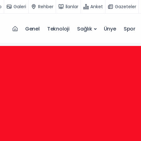
o
Galeri
Rehber
İlanlar
Anket
Gazeteler
Genel
Teknoloji
Sağlık
Ünye
Spor