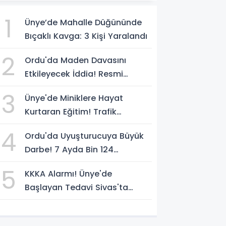
1
Ünye’de Mahalle Düğününde
Bıçaklı Kavga: 3 Kişi Yaralandı
2
Ordu'da Maden Davasını
Etkileyecek İddia! Resmi
Yazılarda Büyük Fark
3
Ünye'de Miniklere Hayat
Kurtaran Eğitim! Trafik
Polislerinden Uygulamalı Ders
4
Ordu'da Uyuşturucuya Büyük
Darbe! 7 Ayda Bin 124
Operasyon
5
KKKA Alarmı! Ünye'de
Başlayan Tedavi Sivas'ta
Acıyla Son Buldu