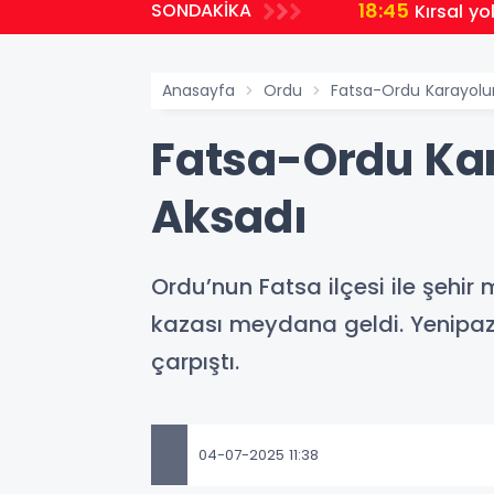
18:45
SONDAKİKA
Kırsal yo
Anasayfa
Ordu
Fatsa-Ordu Karayolun
Fatsa-Ordu Kar
Aksadı
Ordu’nun Fatsa ilçesi ile şehi
kazası meydana geldi. Yenipaza
çarpıştı.
04-07-2025 11:38