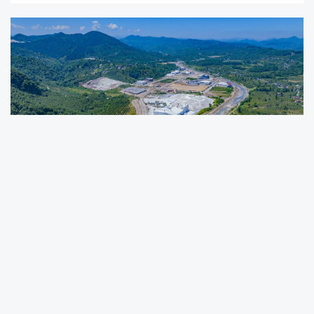
Başkan Tavlı: “Osb’ye Yakışır Bir Yol
Kazandırdık”
Ünye belediyesi, ilçenin sanayi altyapısını
güçlendirmek amacıyla organize sanayi
bölgesi (osb) yolunda başlattığı beton yol