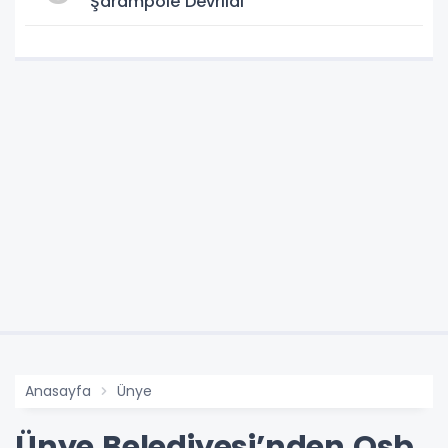
Şarampole Devrildi
Anasayfa
Ünye
Ünye Belediyesi’nden Osb