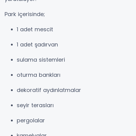
Park içerisinde;
1 adet mescit
1 adet şadırvan
sulama sistemleri
oturma bankları
dekoratif aydınlatmalar
seyir terasları
pergolalar
kamelyalar