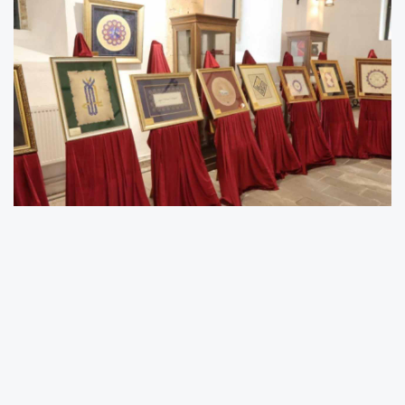
Ordu Büyükşehir Belediyesi Meslek ve Sanat
Eğitimi Kursları kapsamında Altınordu Kurs
Merkezi’nde eğitim alan kursiyerlerin
hazırladığı Geleneksel Türk Sanatları Karma
Sergisi, düzenlenen törenle kapılarını
sanatseverlere açtı. Tezhip, hüsn-i hat,