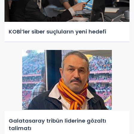
KOBİ’ler siber suçluların yeni hedefi
Galatasaray tribün liderine gözaltı
talimatı