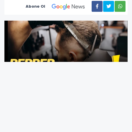
Abone Ol
Ünye Terziler, Kuaförler Esnaf ve Sanatkârlar
Odası tarafından berber ve kuaför
hizmetlerine yönelik yeni fiyat tarifesi