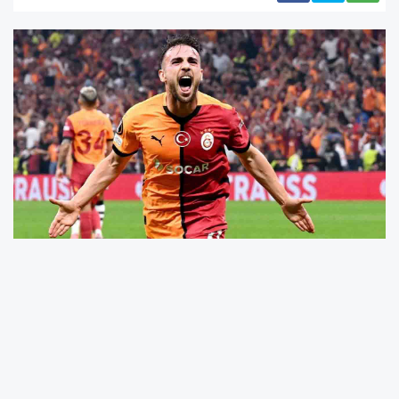
UEFA Avrupa Ligi'nde 6. hafta mücadelesinde
Galatasaray, İsveç temsilcisi Malmö ile 2-2
berabere kalarak sahadan 1 puanla ayrıldı.
Sarı-kırmızılı ekibin gollerini Elias Jelert ve
Yunus Akgün kaydederken, maçın ardından