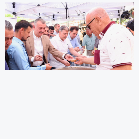
Kocaeli Büyükşehir Belediye Başkanı Tahir
Büyükakın, oda başkanları ile birlikte İzmit
Perşembe Pazarı’nda vatandaşlara aşure
dağıttı. Ardından pazar turu yaparak esnafa