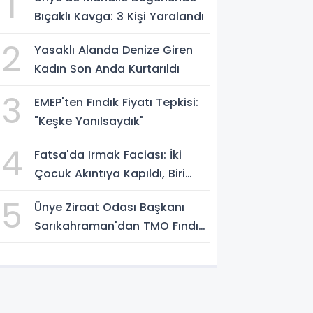
1
Bıçaklı Kavga: 3 Kişi Yaralandı
2
Yasaklı Alanda Denize Giren
Kadın Son Anda Kurtarıldı
3
EMEP'ten Fındık Fiyatı Tepkisi:
"Keşke Yanılsaydık"
4
Fatsa'da Irmak Faciası: İki
Çocuk Akıntıya Kapıldı, Biri
Yaşamını Yitirdi
5
Ünye Ziraat Odası Başkanı
Sarıkahraman'dan TMO Fındık
Fiyatına Tepki