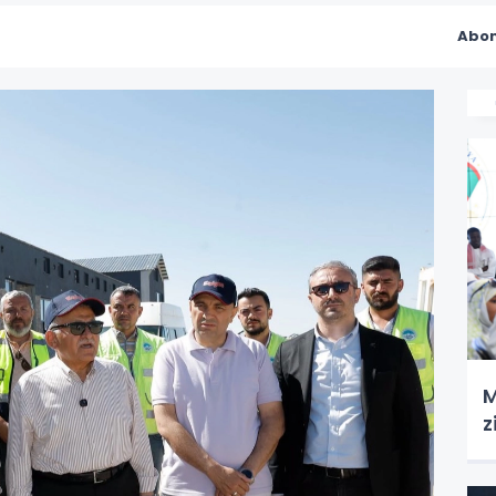
Abon
M
z