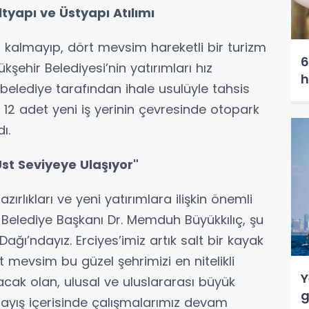
tyapı ve Üstyapı Atılımı
rlı kalmayıp, dört mevsim hareketli bir turizm
6
şehir Belediyesi’nin yatırımları hız
h
lediye tarafından ihale usulüyle tahsis
2 adet yeni iş yerinin çevresinde otopark
ı.
 Üst Seviyeye Ulaşıyor"
ırlıkları ve yeni yatırımlara ilişkin önemli
Belediye Başkanı Dr. Memduh Büyükkılıç, şu
Dağı’ndayız. Erciyes’imiz artık salt bir kayak
 mevsim bu güzel şehrimizi en nitelikli
Y
acak olan, ulusal ve uluslararası büyük
g
nlayış içerisinde çalışmalarımız devam