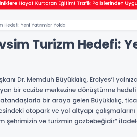
niklere Hayat Kurtaran Eğitim! Trafik Polislerinden Uyg
m Hedefi: Yeni Yatırımlar Yolda
vsim Turizm Hedefi: Ye
anı Dr. Memduh Büyükkılıç, Erciyes’i yalnızca 
yan bir cazibe merkezine dönüştürme hedefi 
tandaşlarla bir araya gelen Büyükkılıç, ticar
resindeki otopark ve yol altyapı çalışmalarını
m şehrimizin ve turizmin gözbebeğidir” ifadele