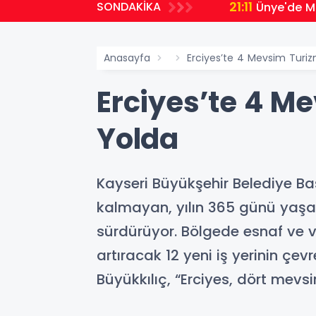
21:11
SONDAKİKA
Ünye'de Mi
Anasayfa
Erciyes’te 4 Mevsim Turiz
Erciyes’te 4 Me
Yolda
Kayseri Büyükşehir Belediye Başk
kalmayan, yılın 365 günü yaşa
sürdürüyor. Bölgede esnaf ve va
artıracak 12 yeni iş yerinin çev
Büyükkılıç, “Erciyes, dört mevsi