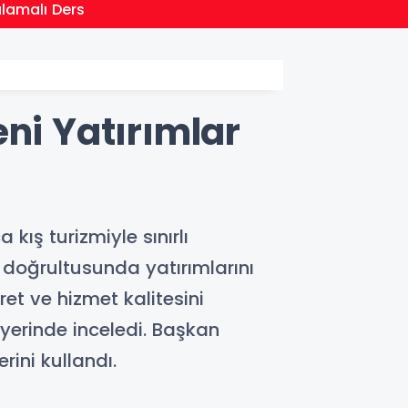
21:01
ulamalı Ders
Moritan
ni Yatırımlar
kış turizmiyle sınırlı
doğrultusunda yatırımlarını
et ve hizmet kalitesini
 yerinde inceledi. Başkan
rini kullandı.