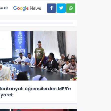
e Ol
oritanyalı öğrencilerden MEB'e
iyaret