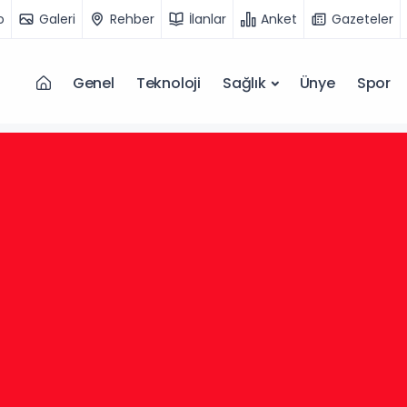
o
Galeri
Rehber
İlanlar
Anket
Gazeteler
Genel
Teknoloji
Sağlık
Ünye
Spor