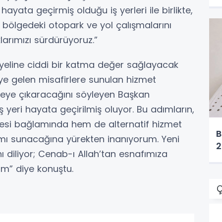
yata geçirmiş olduğu iş yerleri ile birlikte,
 bölgedeki otopark ve yol çalışmalarını
arımızı sürdürüyoruz.”
siyeline ciddi bir katma değer sağlayacak
ye gelen misafirlere sunulan hizmet
eviyeye çıkaracağını söyleyen Başkan
 iş yeri hayata geçirilmiş oluyor. Bu adımların,
esi bağlamında hem de alternatif hizmet
B
tamı sunacağına yürekten inanıyorum. Yeni
2
ını diliyor; Cenab-ı Allah’tan esnafımıza
rum” diye konuştu.
Ç