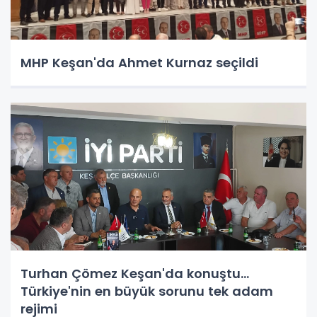
MHP Keşan'da Ahmet Kurnaz seçildi
Turhan Çömez Keşan'da konuştu...
Türkiye'nin en büyük sorunu tek adam
rejimi