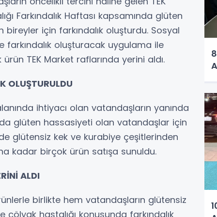
ların öncelikli tercihi haline gelen TEK
lığı Farkındalık Haftası kapsamında glüten
 bireyler için farkındalık oluşturdu. Sosyal
ve farkındalık oluşturacak uygulama ile
8
 ürün TEK Market raflarında yerini aldı.
A
IK OLUŞTURULDU
alanında ihtiyacı olan vatandaşların yanında
 glüten hassasiyeti olan vatandaşlar için
e glütensiz kek ve kurabiye çeşitlerinden
a kadar birçok ürün satışa sunuldu.
İNİ ALDI
rünlerle birlikte hem vatandaşların glütensiz
1
de çölyak hastalığı konusunda farkındalık