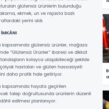
A
şturulan glütensiz ürünlerin bulunduğu
makarna, ekmek, un ve nişasta bazlı
aflardaki yerini aldı.
 İMKÂNI
ası kapsamında glütensiz ürünler, mağaza
ümde “Glütensiz Ürünler” ibaresi ve dikkat
vatandaşların kolayca ulaşabileceği şekilde
 çölyak hastaları ve glüten hassasiyeti
B
ini daha pratik hale getiriyor.
a
sı kapsamında hayata geçirilen
ek talep doğrultusunda ürünlerin düzenli
dâhil edilmesi planlanıyor.