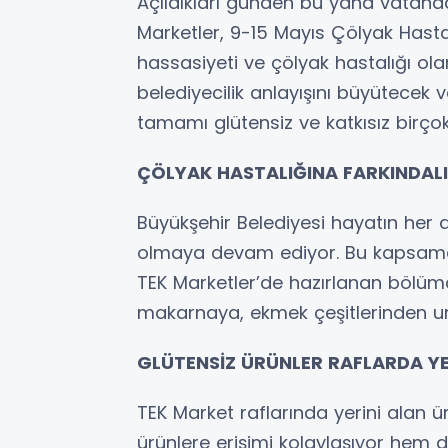
Açıldıkları günden bu yana vatandaş
Marketler, 9-15 Mayıs Çölyak Hasta
hassasiyeti ve çölyak hastalığı olan
belediyecilik anlayışını büyütecek 
tamamı glütensiz ve katkısız birçok
ÇÖLYAK HASTALIĞINA FARKINDAL
Büyükşehir Belediyesi hayatın her 
olmaya devam ediyor. Bu kapsamda
TEK Marketler’de hazırlanan bölümd
makarnaya, ekmek çeşitlerinden un
GLÜTENSİZ ÜRÜNLER RAFLARDA YER
TEK Market raflarında yerini alan ü
ürünlere erişimi kolaylaşıyor hem 