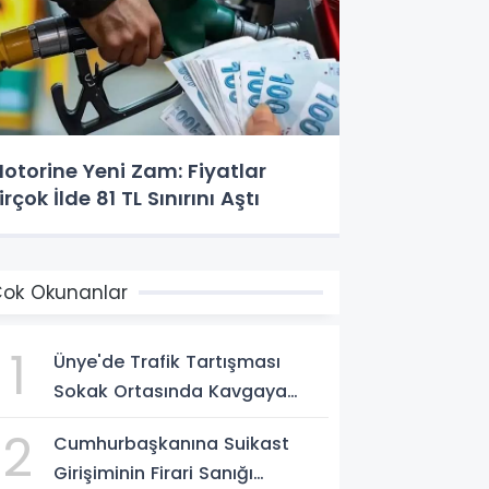
otorine Yeni Zam: Fiyatlar
irçok İlde 81 TL Sınırını Aştı
ok Okunanlar
1
Ünye'de Trafik Tartışması
Sokak Ortasında Kavgaya
Dönüştü
2
Cumhurbaşkanına Suikast
Girişiminin Firari Sanığı