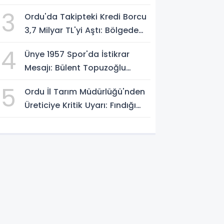
Yakalandı
3
Ordu'da Takipteki Kredi Borcu
3,7 Milyar TL'yi Aştı: Bölgede
İkinci Sırada
4
Ünye 1957 Spor'da İstikrar
Mesajı: Bülent Topuzoğlu
Görevine Devam Ediyor
5
Ordu İl Tarım Müdürlüğü'nden
Üreticiye Kritik Uyarı: Fındığı
Erken Toplamayın