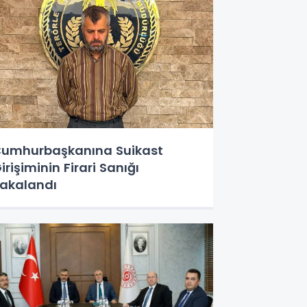
umhurbaşkanına Suikast
irişiminin Firari Sanığı
akalandı