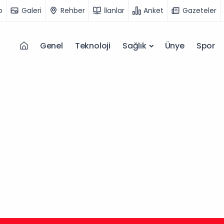
o
Galeri
Rehber
İlanlar
Anket
Gazeteler
Genel
Teknoloji
Sağlık
Ünye
Spor