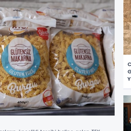
C
G
Y