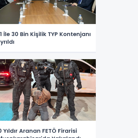
1 İle 30 Bin Kişilik TYP Kontenjanı
yrıldı
0 Yıldır Aranan FETÖ Firarisi