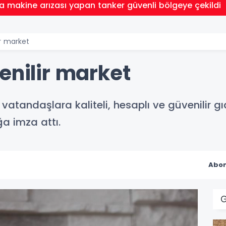
a makine arızası yapan tanker güvenli bölgeye çekildi
ir market
enilir market
 vatandaşlara kaliteli, hesaplı ve güvenilir 
ğa imza attı.
Abon
G