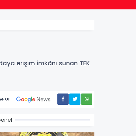
16:00
Fındık
gıdaya erişim imkânı sunan TEK
e Ol
enel