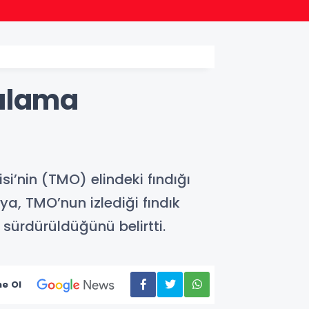
18:47
Bileci
yalama
i’nin (TMO) elindeki fındığı
ya, TMO’nun izlediği fındık
 sürdürüldüğünü belirtti.
e Ol