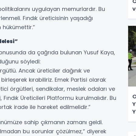
O
v
politikalarını uygulayan memurlardır. Bu
lenmeli. Fındık üreticisinin yaşadığı
hükümettir.”
delesi”
i konusunda da çağrıda bulunan Yusuf Kaya,
lduğunu söyledi:
rgütlü. Ancak üreticiler dağınık ve
rleşerek kırabiliriz. Emek Partisi olarak
ici örgütleri, sendikalar, meslek odaları ve
O
, Fındık Üreticileri Platformu kurulmalıdır. Bu
Y
rtak irade ile hareket edilmelidir.”
Y
ünümüze sahip çıkmanın zamanı geldi.
lmadan bu sorunlar çözülmez,” diyerek