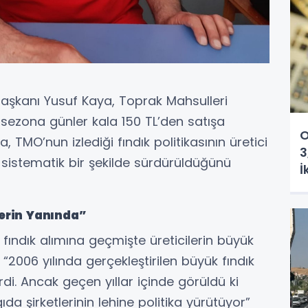
 Başkanı Yusuf Kaya, Toprak Mahsulleri
i sezona günler kala 150 TL’den satışa
O
 TMO’nun izlediği fındık politikasının üretici
3
istematik bir şekilde sürdürüldüğünü
İ
lerin Yanında”
ındık alımına geçmişte üreticilerin büyük
, “2006 yılında gerçekleştirilen büyük fındık
i. Ancak geçen yıllar içinde görüldü ki
ıda şirketlerinin lehine politika yürütüyor”