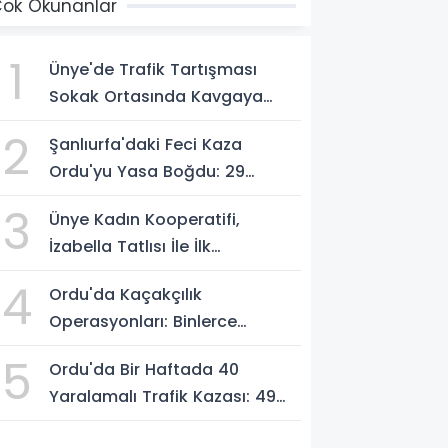
ok Okunanlar
1
Ünye'de Trafik Tartışması
Sokak Ortasında Kavgaya
Dönüştü
2
Şanlıurfa'daki Feci Kaza
Ordu'yu Yasa Boğdu: 29
Yaşındaki Emre Kotan
3
Ünye Kadın Kooperatifi,
Yaşamını Yitirdi
İzabella Tatlısı İle İlk
Gastrofest'in Şampiyonu
4
Ordu'da Kaçakçılık
Oldu!
Operasyonları: Binlerce
Makaron ve 411 Yasaklı Bıçak
5
Ordu'da Bir Haftada 40
Ele Geçirildi
Yaralamalı Trafik Kazası: 49
Kişi Yaralandı