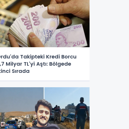
rdu'da Takipteki Kredi Borcu
,7 Milyar TL'yi Aştı: Bölgede
kinci Sırada