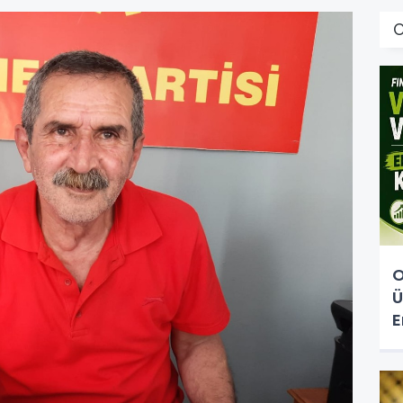
O
Ü
E