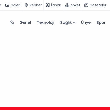
o
Galeri
Rehber
İlanlar
Anket
Gazeteler
Genel
Teknoloji
Sağlık
Ünye
Spor