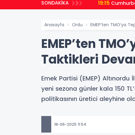
19:15
SONDAKİKA
ı Oluşturuldu
Cumhurbaş
Anasayfa
Ordu
EMEP’ten TMO’ya Tepk
EMEP’ten TMO’y
Taktikleri Dev
Emek Partisi (EMEP) Altınordu İ
yeni sezona günler kala 150 TL’
politikasının üretici aleyhine 
18-06-2025 11:54