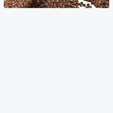
Giresun ve çevresinde
geçtiğimiz haftalarda
etkili olan yoğun
kar yağışı
, fındık üreticilerini
olumsuz etkiledi. Bahar dönemine hazırlık için
fındık bahçelerine giren üreticiler, birçok fındık
ocağının
kökünden söküldüğünü
görünce
büyük şaşkınlık yaşadı. Özellikle
suya doyan
yamaç arazilerde meydana gelen toprak
kaymaları
, fındık tarımında 2025 yılı için
ciddi
rekolte kaybı
beklentisini beraberinde getirdi.
Giresun'un yüksek kesimlerinde yaşanan
zirai
don olayları
da yeni sürgünlerde kurumalara
neden oldu.
Fındık üretiminde verimi