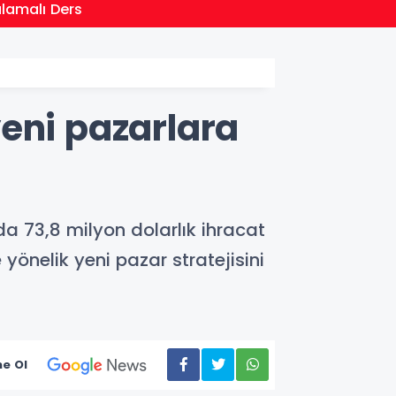
21:01
ulamalı Ders
Moritan
 yeni pazarlara
ında 73,8 milyon dolarlık ihracat
yönelik yeni pazar stratejisini
e Ol