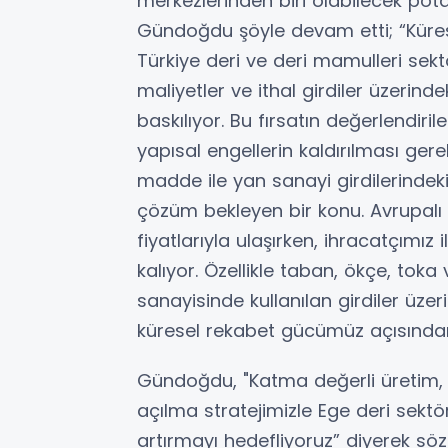
merkezlerinden biri olabilecek po
Gündoğdu şöyle devam etti; “Küres
Türkiye deri ve deri mamulleri sekt
maliyetler ve ithal girdiler üzerin
baskılıyor. Bu fırsatın değerlendiril
yapısal engellerin kaldırılması ge
madde ile yan sanayi girdilerindek
çözüm bekleyen bir konu. Avrupalı r
fiyatlarıyla ulaşırken, ihracatçımı
kalıyor. Özellikle taban, ökçe, tok
sanayisinde kullanılan girdiler üze
küresel rekabet gücümüz açısından 
Gündoğdu, "Katma değerli üretim, g
açılma stratejimizle Ege deri sek
artırmayı hedefliyoruz” diyerek sözl