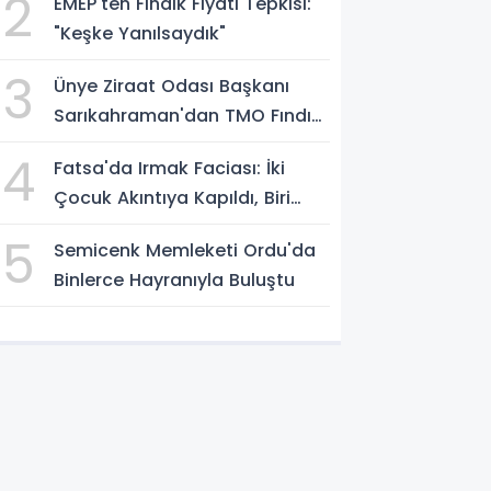
2
EMEP'ten Fındık Fiyatı Tepkisi:
"Keşke Yanılsaydık"
3
Ünye Ziraat Odası Başkanı
Sarıkahraman'dan TMO Fındık
Fiyatına Tepki
4
Fatsa'da Irmak Faciası: İki
Çocuk Akıntıya Kapıldı, Biri
Yaşamını Yitirdi
5
Semicenk Memleketi Ordu'da
Binlerce Hayranıyla Buluştu