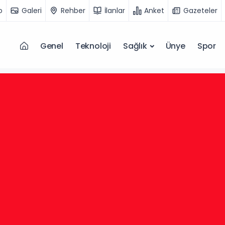
o
Galeri
Rehber
İlanlar
Anket
Gazeteler
Genel
Teknoloji
Sağlık
Ünye
Spor