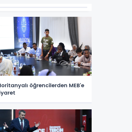
oritanyalı öğrencilerden MEB'e
iyaret