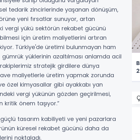
tansiyele sahip olduğunu vurgulayan
el tedarik zincirlerinde yaşanan dönüşüm,
örüne yeni fırsatlar sunuyor, artan
deki vergi yükü sektörün rekabet gücünü
ebilmesi için üretim maliyetlerini artıran
rekiyor. Türkiye'de üretimi bulunmayan ham
i gümrük yüklerinin azaltılması anlamda acil
B
akiplerimiz stratejik girdilere dünya
2
z ilave maliyetlerle üretim yapmak zorunda
a ve özel kimyasallar gibi ayakkabı yan
rindeki vergi yükünün gözden geçirilmesi,
Ç
kritik önem taşıyor.”
üçlü tasarım kabiliyeti ve yeni pazarlara
törünün küresel rekabet gücünü daha da
erini noktaladı.