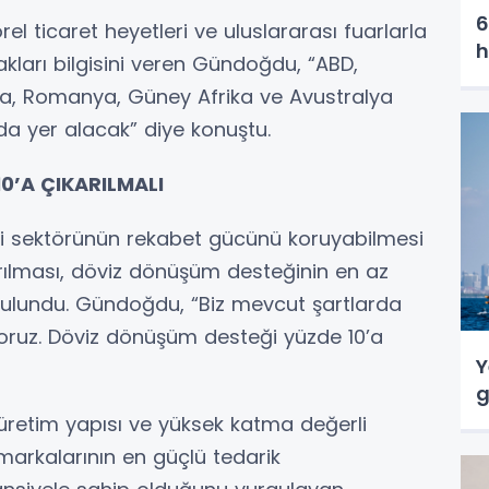
6
el ticaret heyetleri ve uluslararası fuarlarla
h
kları bilgisini veren Gündoğdu, “ABD,
nya, Romanya, Güney Afrika ve Avustralya
da yer alacak” diye konuştu.
0’A ÇIKARILMALI
i sektörünün rekabet gücünü koruyabilmesi
ırılması, döviz dönüşüm desteğinin en az
 bulundu. Gündoğdu, “Biz mevcut şartlarda
yoruz. Döviz dönüşüm desteği yüzde 10’a
Y
g
k üretim yapısı ve yüksek katma değerli
markalarının en güçlü tedarik