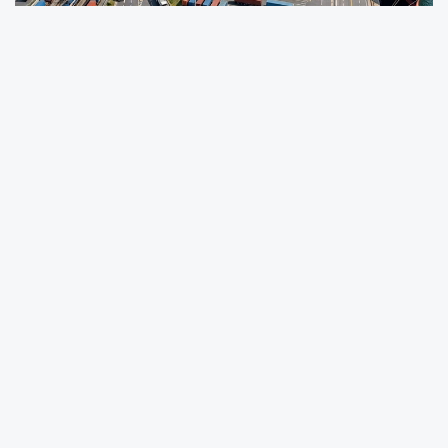
Ticaret Bakanlığı'nın 2026 yılı üçüncü
çeyreğine ilişkin Dış Ticaret Beklenti Anketi
sonuçlarına göre, ihracat beklenti endeksi bir
önceki çeyreğe göre 2,4 puan artarak 101,5'e
yükseldi. İthalat beklenti endeksi ise 2,2 puan
gerileyerek 102,7 seviyesinde gerçekleşti.
ANKARA (İGFA) -
Ticaret Bakanlığı, 2026 yılı
üçüncü çeyreğine ilişkin Dış Ticaret Beklenti
Anketi sonuçlarını açıkladı. Verilere göre,
ihracatçıların beklentileri güçlenirken, ithalat
beklentisinde ise önceki çeyreğe göre